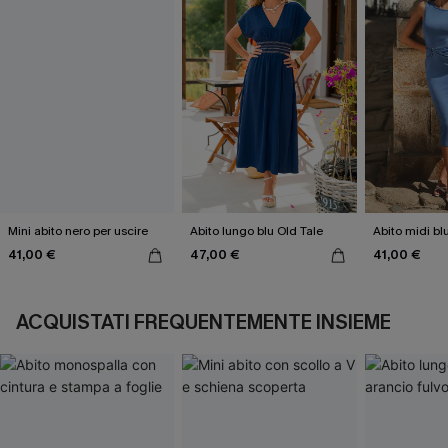
Mini abito nero per uscire
Abito lungo blu Old Tale
Abito midi bl
41,00 €
47,00 €
41,00 €
ACQUISTATI FREQUENTEMENTE INSIEME