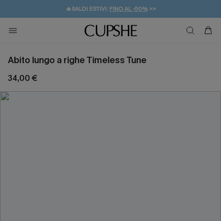
🔥SALDI ESTIVI:
FINO AL -50%
>>
💌REGALO PER I NUOVI: 20% DI SCONTO*
🚚SPEDIZIONE GRATUITA DA 49€
Abito lungo a righe Timeless Tune
34,00 €