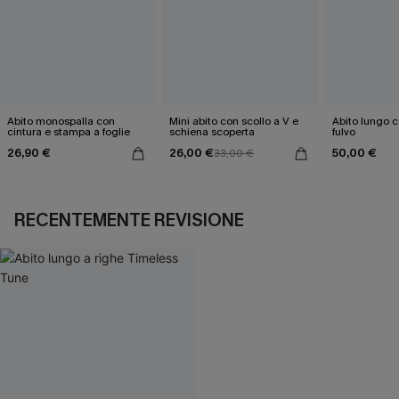
Abito monospalla con
Mini abito con scollo a V e
Abito lungo c
cintura e stampa a foglie
schiena scoperta
fulvo
26,90 €
26,00 €
50,00 €
33,00 €
RECENTEMENTE REVISIONE