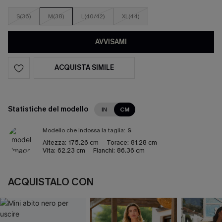
S(36)
M(38)
L(40/42)
XL(44)
AVVISAMI
ACQUISTA SIMILE
Statistiche del modello
IN
CM
Modello che indossa la taglia:
S
Altezza:
175.26 cm
Torace:
81.28 cm
Vita:
62.23 cm
Fianchi:
86.36 cm
ACQUISTALO CON