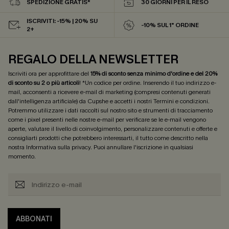
SPEDIZIONE GRATIS*
30 GIORNI PER IL RESO
ISCRIVITI: -15% | 20% SU
-10% SUL 1° ORDINE
2+
REGALO DELLA NEWSLETTER
Iscriviti ora per approfittare del
15% di sconto senza minimo d'ordine e del 20%
di sconto su 2 o più articoli
! *Un codice per ordine. Inserendo il tuo indirizzo e-
mail, acconsenti a ricevere e-mail di marketing (compresi contenuti generati
dall'intelligenza artificiale) da Cupshe e accetti i nostri
Termini e condizioni
.
Potremmo utilizzare i dati raccolti sul nostro sito e strumenti di tracciamento
come i pixel presenti nelle nostre e-mail per verificare se le e-mail vengono
aperte, valutare il livello di coinvolgimento, personalizzare contenuti e offerte e
consigliarti prodotti che potrebbero interessarti, il tutto come descritto nella
nostra
Informativa sulla privacy
. Puoi annullare l'iscrizione in qualsiasi
momento.
ABBONATI