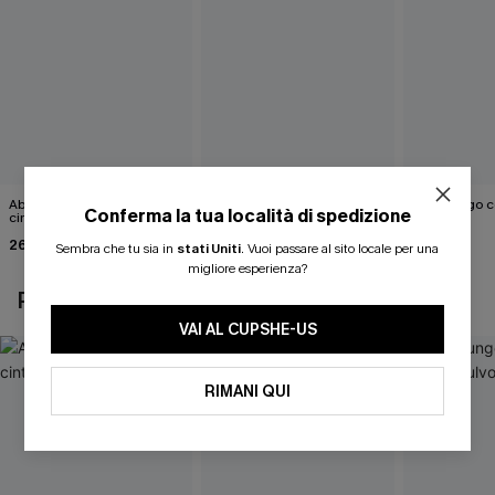
Abito monospalla con
Mini abito con scollo a V e
Abito lungo c
Conferma la tua località di spedizione
cintura e stampa a foglie
schiena scoperta
fulvo
26,90 €
26,00 €
50,00 €
33,00 €
Sembra che tu sia in
stati Uniti
.
Vuoi passare al sito locale per una
migliore esperienza?
POTREBBE INTERESSARTI ANCHE
VAI AL CUPSHE-US
RIMANI QUI