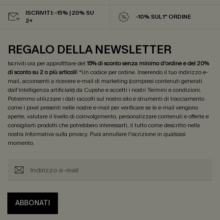
ISCRIVITI: -15% | 20% SU
-10% SUL 1° ORDINE
2+
REGALO DELLA NEWSLETTER
Iscriviti ora per approfittare del
15% di sconto senza minimo d'ordine e del 20%
di sconto su 2 o più articoli
! *Un codice per ordine. Inserendo il tuo indirizzo e-
mail, acconsenti a ricevere e-mail di marketing (compresi contenuti generati
dall'intelligenza artificiale) da Cupshe e accetti i nostri
Termini e condizioni
.
Potremmo utilizzare i dati raccolti sul nostro sito e strumenti di tracciamento
come i pixel presenti nelle nostre e-mail per verificare se le e-mail vengono
aperte, valutare il livello di coinvolgimento, personalizzare contenuti e offerte e
consigliarti prodotti che potrebbero interessarti, il tutto come descritto nella
nostra
Informativa sulla privacy
. Puoi annullare l'iscrizione in qualsiasi
momento.
ABBONATI