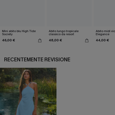
Mini abito blu High Tide
Abito lungo tropicale
Abito midi vi
Society
classico da resort
Elegance
46,00 €
48,00 €
44,00 €
RECENTEMENTE REVISIONE