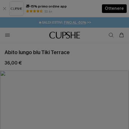
🎁-15% primo ordine app
Ottenere
50 k+
⚡️-15% SUGLI ESSENZIALI DA VACANZA |
ACQUISTA
🔥SALDI ESTIVI:
FINO AL -50%
>>
💌REGALO PER I NUOVI: 20% DI SCONTO*
🚚SPEDIZIONE GRATUITA DA 49€
Abito lungo blu Tiki Terrace
36,00 €