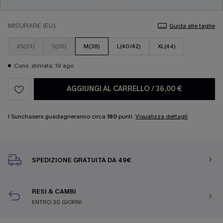
MISURARE (EU)
Guida alle taglie
XS(34)
S(36)
M(38)
L(40/42)
XL(44)
Cons. stimata: 19 ago
AGGIUNGI AL CARRELLO
/
36,00 €
I Sunchasers guadagneranno circa
180
punti.
Visualizza dettagli
SPEDIZIONE GRATUITA DA 49€
RESI & CAMBI
ENTRO 30 GIORNI