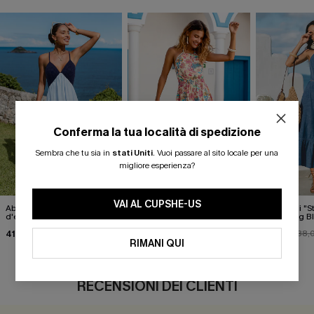
Conferma la tua località di spedizione
Sembra che tu sia in
stati Uniti
.
Vuoi passare al sito locale per una
migliore esperienza?
VAI AL CUPSHE-US
Abito lungo blu notte
Abito lungo floreale "No Bad
Abito midi "St
d'estate
Days"
Something Bl
41,00 €
36,00 €
30,00 €
40,00 €
38,
RIMANI QUI
RECENSIONI DEI CLIENTI