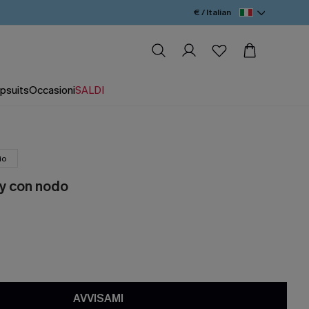
€ / Italian
psuits
Occasioni
SALDI
io
ey con nodo
AVVISAMI