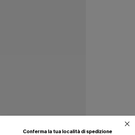
ISCRIVITI PE
15% DI SCONTO SENZA
20% DI SCONTO SU 2 
Conferma la tua località di spedizione