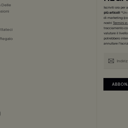
a Delle
Iscriviti ora per
sioni
più articoli
! *Un
di marketing (co
nostri
Termini e
tracciamento com
ttateci
valutare il livel
 Regalo
potrebbero intere
annullare l'iscr
ABBON