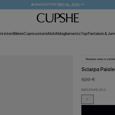
🔥SALDI ESTIVI:
FINO AL -50%
>>
💌REGALO PER I NUOVI: 20% DI SCONTO*
🚚SPEDIZIONE GRATUITA DA 49€
i interi
Bikinis
Copricostumi
Abiti
Abbigliamento
Top
Pantaloni & Jum
Nessun reso o camb
Sciarpa Paisl
9,00 €
MISURARE (EU)
F