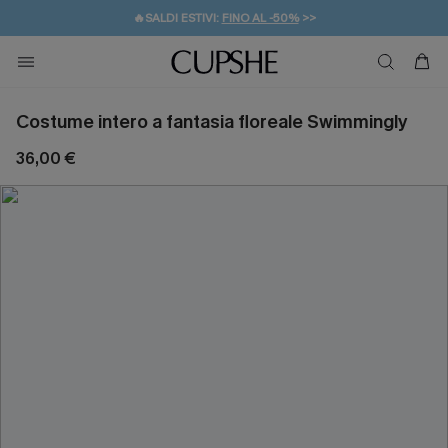
🔥SALDI ESTIVI:
FINO AL -50%
>>
💌REGALO PER I NUOVI: 20% DI SCONTO*
🚚SPEDIZIONE GRATUITA DA 49€
Costume intero a fantasia floreale Swimmingly
36,00 €