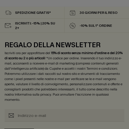
SPEDIZIONE GRATIS*
30 GIORNI PER IL RESO
ISCRIVITI: -15% | 20% SU
-10% SUL 1° ORDINE
2+
REGALO DELLA NEWSLETTER
Iscriviti ora per approfittare del
15% di sconto senza minimo d'ordine e del 20%
di sconto su 2 o più articoli
! *Un codice per ordine. Inserendo il tuo indirizzo e-
mail, acconsenti a ricevere e-mail di marketing (compresi contenuti generati
dall'intelligenza artificiale) da Cupshe e accetti i nostri
Termini e condizioni
.
Potremmo utilizzare i dati raccolti sul nostro sito e strumenti di tracciamento
come i pixel presenti nelle nostre e-mail per verificare se le e-mail vengono
aperte, valutare il livello di coinvolgimento, personalizzare contenuti e offerte e
consigliarti prodotti che potrebbero interessarti, il tutto come descritto nella
nostra
Informativa sulla privacy
. Puoi annullare l'iscrizione in qualsiasi
momento.