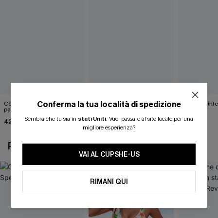
Conferma la tua località di spedizione
Costume intero con stampa
Costume intero Seabreeze
Costume inter
paisley Elemental
con stampa floreale
Spark
Sembra che tu sia in
stati Uniti
.
Vuoi passare al sito locale per una
42,00 €
44,00 €
39,00 €
migliore esperienza?
POTREBBE INTERESSARTI ANCHE
VAI AL CUPSHE-US
RIMANI QUI