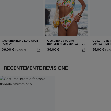
Costume intero Love Spell
Costume da bagno
Costume da b
Paisley
monokini tropicale "Game
con stampa f
On"
Blossom Reve
36,00 €
39,00 €
35,00 €
40,00 €
39,
RECENTEMENTE REVISIONE