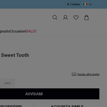
€ / Italian
psuits
Occasioni
SALDI
a Sweet Tooth
Guida alle taglie
L(42)
AVVISAMI
DEI DESIDERI
ACQUISTA SIMILE