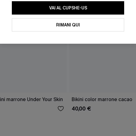
VAI AL CUPSHE-US
RIMANI QUI
ini marrone Under Your Skin
Bikini color marrone cacao
40,00 €