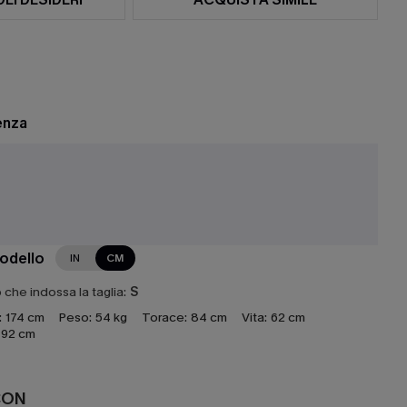
enza
e
modello
IN
CM
che indossa la taglia:
S
:
174 cm
Peso:
54 kg
Torace:
84 cm
Vita:
62 cm
92 cm
CON