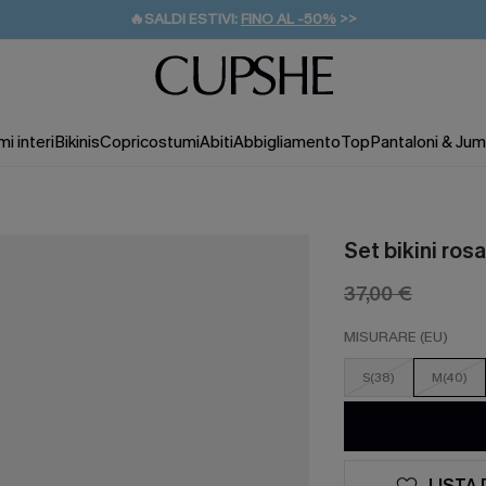
🔥SALDI ESTIVI:
FINO AL -50%
>>
💌REGALO PER I NUOVI: 20% DI SCONTO*
🚚SPEDIZIONE GRATUITA DA 49€
i interi
Bikinis
Copricostumi
Abiti
Abbigliamento
Top
Pantaloni & Jum
Set bikini ros
37,00 €
MISURARE (EU)
S(38)
M(40)
LISTA 