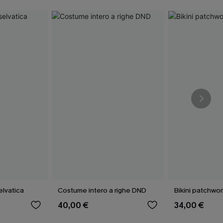
elvatica
Costume intero a righe DND
Bikini patchwor
40,00 €
34,00 €