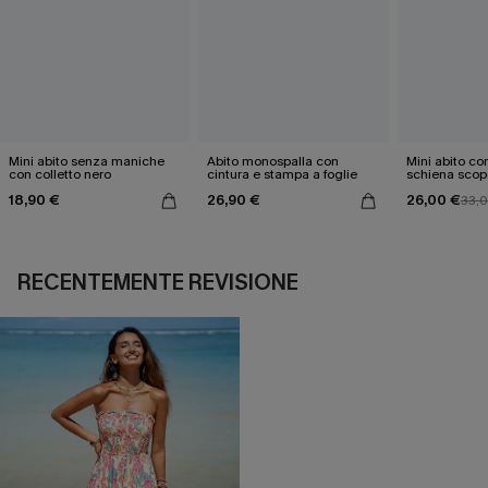
Mini abito senza maniche
Abito monospalla con
Mini abito con
con colletto nero
cintura e stampa a foglie
schiena scop
18,90 €
26,90 €
26,00 €
33,
RECENTEMENTE REVISIONE