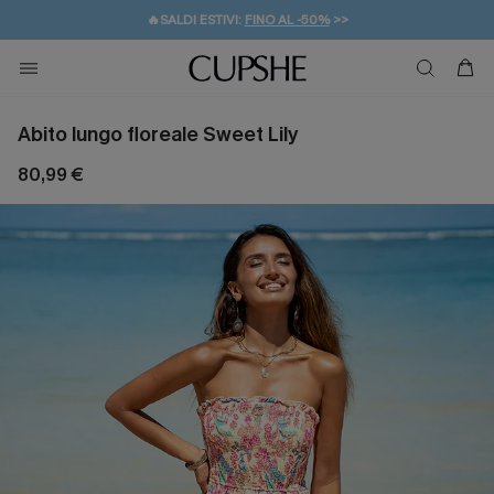
🔥SALDI ESTIVI:
FINO AL -50%
>>
💌REGALO PER I NUOVI: 20% DI SCONTO*
🚚SPEDIZIONE GRATUITA DA 49€
Abito lungo floreale Sweet Lily
80,99 €