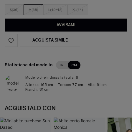
S(36)
M(38)
L(40/42)
XL(44)
AVVISAMI
ACQUISTA SIMILE
Statistiche del modello
IN
CM
Modello che indossa la taglia:
S
Altezza:
165 cm
Torace:
77 cm
Vita:
61 cm
Fianchi:
81 cm
ACQUISTALO CON