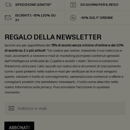
SPEDIZIONE GRATIS*
30 GIORNI PER IL RESO
ISCRIVITI: -15% | 20% SU
-10% SUL 1° ORDINE
2+
REGALO DELLA NEWSLETTER
Iscriviti ora per approfittare del
15% di sconto senza minimo d'ordine e del 20%
di sconto su 2 o più articoli
! *Un codice per ordine. Inserendo il tuo indirizzo e-
mail, acconsenti a ricevere e-mail di marketing (compresi contenuti generati
dall'intelligenza artificiale) da Cupshe e accetti i nostri
Termini e condizioni
.
Potremmo utilizzare i dati raccolti sul nostro sito e strumenti di tracciamento
come i pixel presenti nelle nostre e-mail per verificare se le e-mail vengono
aperte, valutare il livello di coinvolgimento, personalizzare contenuti e offerte e
consigliarti prodotti che potrebbero interessarti, il tutto come descritto nella
nostra
Informativa sulla privacy
. Puoi annullare l'iscrizione in qualsiasi
momento.
ABBONATI