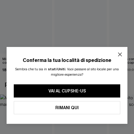
Mini abito senza maniche
Abito monospalla con
Mini abito con
Conferma la tua località di spedizione
con colletto nero
cintura e stampa a foglie
schiena scop
Sembra che tu sia in
stati Uniti
.
Vuoi passare al sito locale per una
18,90 €
26,90 €
26,00 €
33,
migliore esperienza?
POTREBBE INTERESSARTI ANCHE
VAI AL CUPSHE-US
RIMANI QUI