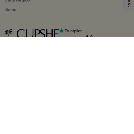
Carta Regalo
Klarna
4.4
SEGUICI SU
©2026 CUPSHE ITALIA
Informativa sulla privacy
|
Termini e condizioni
Gestione dei cookie