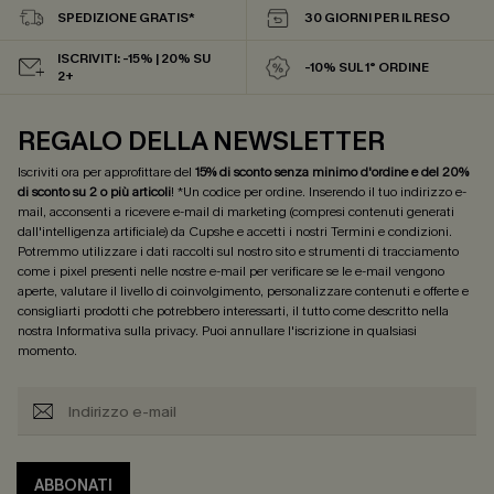
SPEDIZIONE GRATIS*
30 GIORNI PER IL RESO
ISCRIVITI: -15% | 20% SU
-10% SUL 1° ORDINE
2+
REGALO DELLA NEWSLETTER
Iscriviti ora per approfittare del
15% di sconto senza minimo d'ordine e del 20%
di sconto su 2 o più articoli
! *Un codice per ordine. Inserendo il tuo indirizzo e-
mail, acconsenti a ricevere e-mail di marketing (compresi contenuti generati
dall'intelligenza artificiale) da Cupshe e accetti i nostri
Termini e condizioni
.
Potremmo utilizzare i dati raccolti sul nostro sito e strumenti di tracciamento
come i pixel presenti nelle nostre e-mail per verificare se le e-mail vengono
aperte, valutare il livello di coinvolgimento, personalizzare contenuti e offerte e
consigliarti prodotti che potrebbero interessarti, il tutto come descritto nella
nostra
Informativa sulla privacy
. Puoi annullare l'iscrizione in qualsiasi
momento.
ABBONATI