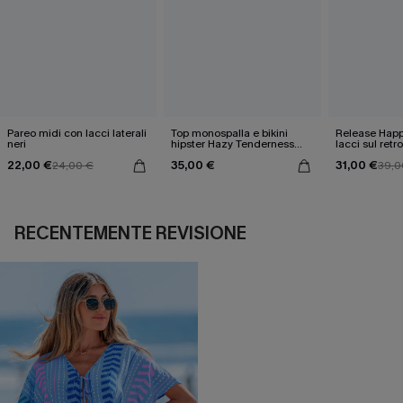
Pareo midi con lacci laterali
Top monospalla e bikini
Release Happ
neri
hipster Hazy Tenderness
lacci sul retro
Flower
bassa
22,00 €
35,00 €
31,00 €
24,00 €
39,0
RECENTEMENTE REVISIONE