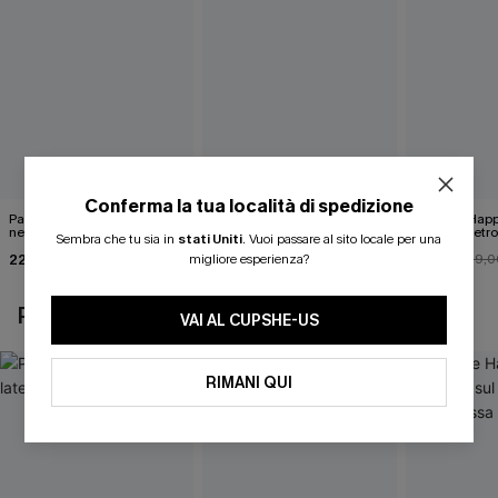
Conferma la tua località di spedizione
Pareo midi con lacci laterali
Top monospalla e bikini
Release Happ
neri
hipster Hazy Tenderness
lacci sul retro
Sembra che tu sia in
stati Uniti
.
Vuoi passare al sito locale per una
Flower
bassa
22,00 €
35,00 €
31,00 €
migliore esperienza?
24,00 €
39,0
POTREBBE INTERESSARTI ANCHE
VAI AL CUPSHE-US
RIMANI QUI