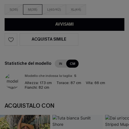
S(36)
M(38)
L(40/42)
XL(44)
AVVISAMI
ACQUISTA SIMILE
Statistiche del modello
IN
CM
Modello che indossa la taglia:
S
Altezza:
173 cm
Torace:
87 cm
Vita:
66 cm
Fianchi:
82 cm
ACQUISTALO CON