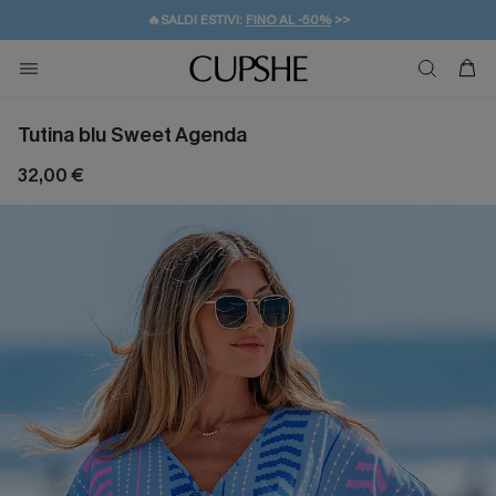
🔥SALDI ESTIVI:
FINO AL -50%
>>
💌REGALO PER I NUOVI: 20% DI SCONTO*
🚚SPEDIZIONE GRATUITA DA 49€
Tutina blu Sweet Agenda
32,00 €