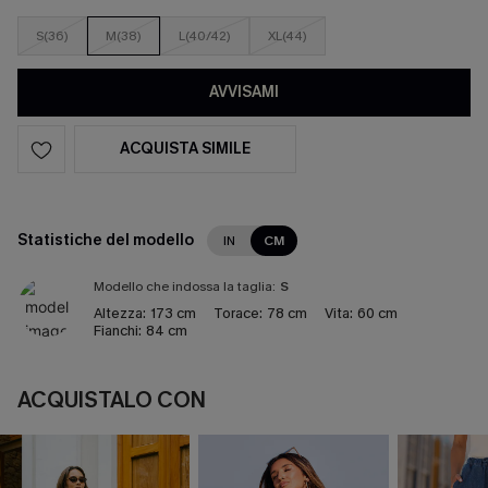
S(36)
M(38)
L(40/42)
XL(44)
AVVISAMI
ACQUISTA SIMILE
Statistiche del modello
IN
CM
Modello che indossa la taglia:
S
Altezza:
173 cm
Torace:
78 cm
Vita:
60 cm
Fianchi:
84 cm
ACQUISTALO CON