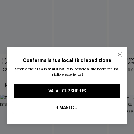
Pareo midi con lacci laterali
Top monospalla e bikini
Release Happ
Conferma la tua località di spedizione
neri
hipster Hazy Tenderness
lacci sul retro
Flower
bassa
Sembra che tu sia in
stati Uniti
.
Vuoi passare al sito locale per una
22,00 €
35,00 €
31,00 €
24,00 €
39,0
migliore esperienza?
POTREBBE INTERESSARTI ANCHE
VAI AL CUPSHE-US
RIMANI QUI