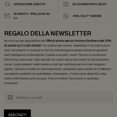
SPEDIZIONE GRATIS*
30 GIORNI PER IL RESO
ISCRIVITI: -15% | 20% SU
-10% SUL 1° ORDINE
2+
REGALO DELLA NEWSLETTER
Iscriviti ora per approfittare del
15% di sconto senza minimo d'ordine e del 20%
di sconto su 2 o più articoli
! *Un codice per ordine. Inserendo il tuo indirizzo e-
mail, acconsenti a ricevere e-mail di marketing (compresi contenuti generati
dall'intelligenza artificiale) da Cupshe e accetti i nostri
Termini e condizioni
.
Potremmo utilizzare i dati raccolti sul nostro sito e strumenti di tracciamento
come i pixel presenti nelle nostre e-mail per verificare se le e-mail vengono
aperte, valutare il livello di coinvolgimento, personalizzare contenuti e offerte e
consigliarti prodotti che potrebbero interessarti, il tutto come descritto nella
nostra
Informativa sulla privacy
. Puoi annullare l'iscrizione in qualsiasi
momento.
ABBONATI