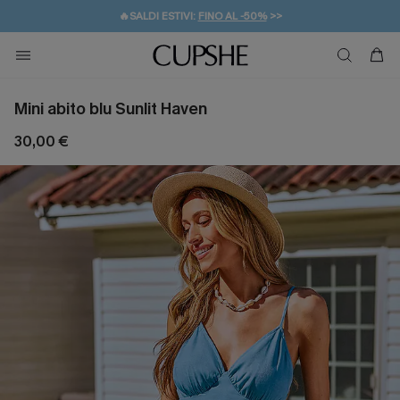
🔥SALDI ESTIVI:
FINO AL -50%
>>
💌REGALO PER I NUOVI: 20% DI SCONTO*
🚚SPEDIZIONE GRATUITA DA 49€
Mini abito blu Sunlit Haven
30,00 €