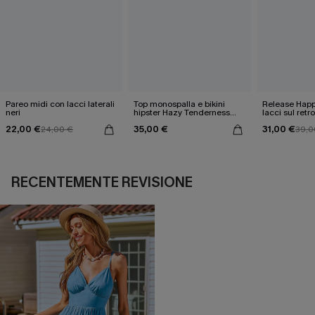
Pareo midi con lacci laterali
Top monospalla e bikini
Release Happ
neri
hipster Hazy Tenderness
lacci sul retro
Flower
bassa
22,00 €
35,00 €
31,00 €
24,00 €
39,0
RECENTEMENTE REVISIONE