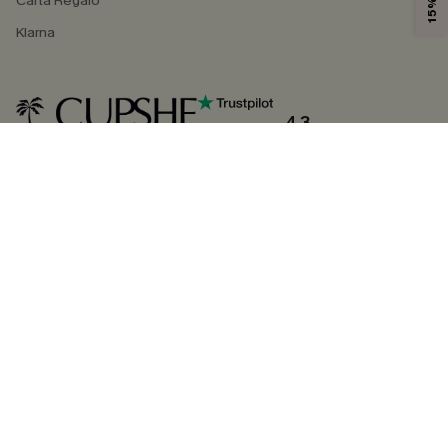
Carta Regalo
Klarna
4.3
SEGUICI SU
©2026 CUPSHE ITALIA
Informativa sulla privacy
|
Termini e condizioni
Gestione dei cookie