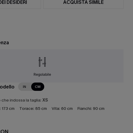
DEI DESIDERI
ACQUISTA SIMILE
enza
Regolabile
modello
IN
CM
che indossa la taglia:
XS
:
173 cm
Torace:
85 cm
Vita:
60 cm
Fianchi:
90 cm
CON