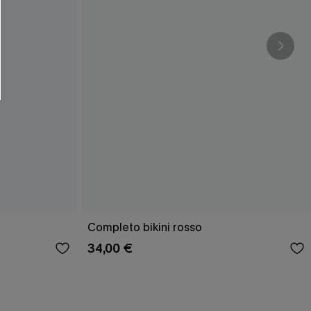
O SCONT
ere e-mail di marketing (compresi contenuti
ti i nostri
Termini e condizioni
. Potremmo
 di tracciamento come i pixel presenti nelle
rte, valutare il livello di coinvolgimento,
dotti che potrebbero interessarti, il tutto
y
. Puoi annullare l'iscrizione in qualsiasi
Completo bikini rosso
34,00 €