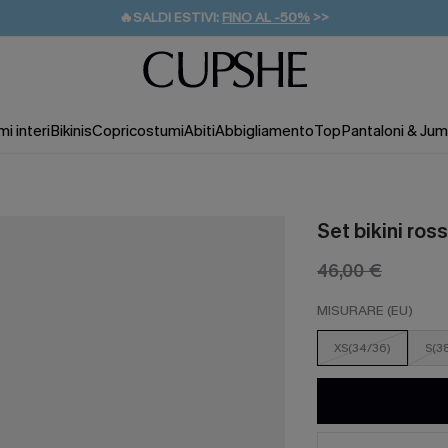
🔥SALDI ESTIVI:
FINO AL -50%
>>
💌REGALO PER I NUOVI: 20% DI SCONTO*
🚚SPEDIZIONE GRATUITA DA 49€
i interi
Bikinis
Copricostumi
Abiti
Abbigliamento
Top
Pantaloni & Jum
Set bikini ros
46,00 €
MISURARE (EU)
XS(34/36)
S(3