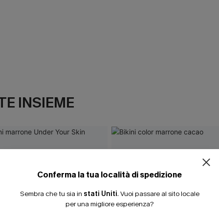
E INSIEME
ISCRIVITI PE
15% DI SCONTO SENZA
20% DI SCONTO SU 2 
Conferma la tua località di spedizione
Sembra che tu sia in
stati Uniti
.
Vuoi passare al sito locale
per una migliore esperienza?