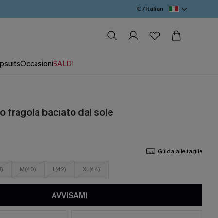
€ / Italian
psuits
Occasioni
SALDI
so fragola baciato dal sole
Guida alle taglie
8)
M(40)
L(42)
XL(44)
AVVISAMI