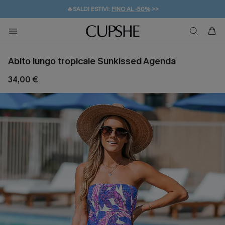
🔥SALDI ESTIVI:
FINO AL -50%
>>
💌REGALO PER I NUOVI: 20% DI SCONTO*
🚚SPEDIZIONE GRATUITA DA 49€
Abito lungo tropicale Sunkissed Agenda
34,00 €