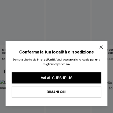
Mini abito senza maniche
Abito monospalla con
Mini abito con
Conferma la tua località di spedizione
con colletto nero
cintura e stampa a foglie
schiena scop
18,90 €
26,90 €
26,00 €
33,
Sembra che tu sia in
stati Uniti
.
Vuoi passare al sito locale per una
migliore esperienza?
POTREBBE INTERESSARTI ANCHE
VAI AL CUPSHE-US
RIMANI QUI