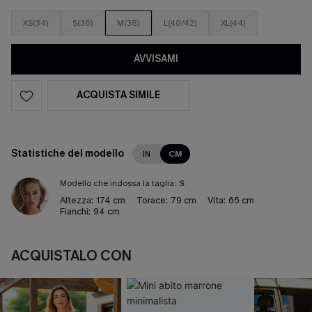
XS(34)
S(36)
M(38)
L(40/42)
XL(44)
AVVISAMI
ACQUISTA SIMILE
Statistiche del modello
IN
CM
Modello che indossa la taglia:
S
Altezza:
174 cm
Torace:
79 cm
Vita:
65 cm
Fianchi:
94 cm
ACQUISTALO CON