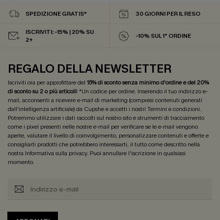
SPEDIZIONE GRATIS*
30 GIORNI PER IL RESO
ISCRIVITI: -15% | 20% SU
-10% SUL 1° ORDINE
2+
REGALO DELLA NEWSLETTER
Iscriviti ora per approfittare del
15% di sconto senza minimo d'ordine e del 20%
di sconto su 2 o più articoli
! *Un codice per ordine. Inserendo il tuo indirizzo e-
mail, acconsenti a ricevere e-mail di marketing (compresi contenuti generati
dall'intelligenza artificiale) da Cupshe e accetti i nostri
Termini e condizioni
.
Potremmo utilizzare i dati raccolti sul nostro sito e strumenti di tracciamento
come i pixel presenti nelle nostre e-mail per verificare se le e-mail vengono
aperte, valutare il livello di coinvolgimento, personalizzare contenuti e offerte e
consigliarti prodotti che potrebbero interessarti, il tutto come descritto nella
nostra
Informativa sulla privacy
. Puoi annullare l'iscrizione in qualsiasi
momento.