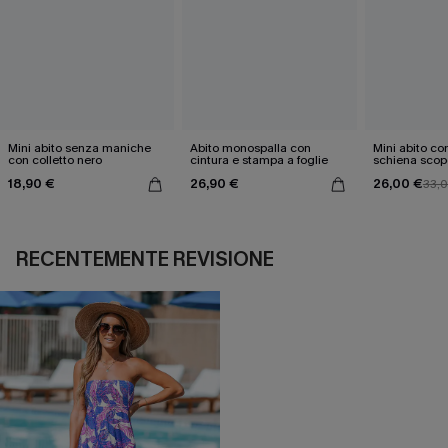
Mini abito senza maniche
Abito monospalla con
Mini abito con
con colletto nero
cintura e stampa a foglie
schiena scop
18,90 €
26,90 €
26,00 €
33,
RECENTEMENTE REVISIONE