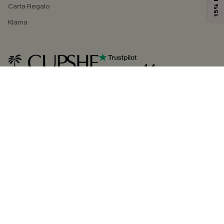
Carta Regalo
Klarna
4.4
SEGUICI SU
©2026 CUPSHE ITALIA
Informativa sulla privacy
|
Termini e condizioni
Gestione dei cookie