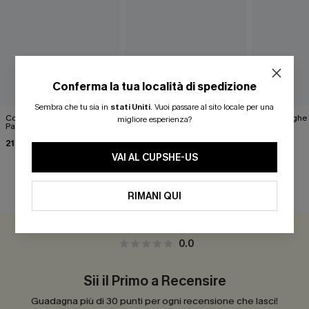
Conferma la tua località di spedizione
Sembra che tu sia in
stati Uniti
.
Vuoi passare al sito locale per una
Completo bikini Love Spell
Bikini blu oltremare
Bikini a righe
migliore esperienza?
Paisley
43,00 €
30,00 €
21,00 €
43,00 €
VAI AL CUPSHE-US
RECENSIONI DEI CLIENTI
RIMANI QUI
0.0
Sii il Primo a Recensire
Guadagna più di 30 punti per ogni recensione che lasci!