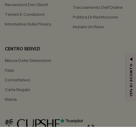
Recensioni Dei Clienti
Tracciamento Dell'Ordine
Termini E Condizioni
Politica Di Restituzione
Informativa Sulla Privacy
Iniziare Un Reso
CENTRO SERVIZI
Misura Delle Dimensioni
15% DI SCONTO
Faqs
Contattateci
Carta Regalo
Klarna
4.3