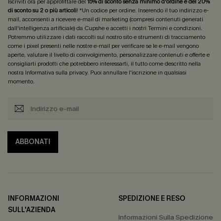
Iscriviti ora per approfittare del
15% di sconto senza minimo d'ordine e del 20%
di sconto su 2 o più articoli
! *Un codice per ordine. Inserendo il tuo indirizzo e-
mail, acconsenti a ricevere e-mail di marketing (compresi contenuti generati
dall'intelligenza artificiale) da Cupshe e accetti i nostri
Termini e condizioni
.
Potremmo utilizzare i dati raccolti sul nostro sito e strumenti di tracciamento
come i pixel presenti nelle nostre e-mail per verificare se le e-mail vengono
aperte, valutare il livello di coinvolgimento, personalizzare contenuti e offerte e
consigliarti prodotti che potrebbero interessarti, il tutto come descritto nella
nostra
Informativa sulla privacy
. Puoi annullare l'iscrizione in qualsiasi
momento.
ABBONATI
INFORMAZIONI
SPEDIZIONE E RESO
SULL'AZIENDA
Informazioni Sulla Spedizione