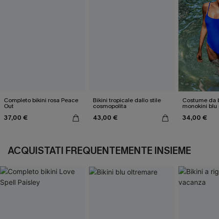
Completo bikini rosa Peace
Bikini tropicale dallo stile
Costume da 
Out
cosmopolita
monokini blu
elettriche
37,00 €
43,00 €
34,00 €
ACQUISTATI FREQUENTEMENTE INSIEME