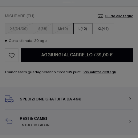
MISURARE (EU)
Guida alle taglie
XS(34/36)
S(38)
M(40)
L(42)
XL(44)
Cons. stimata: 20 ago
AGGIUNGI AL CARRELLO
/
39,00 €
I Sunchasers guadagneranno circa
195
punti.
Visualizza dettagli
SPEDIZIONE GRATUITA DA 49€
RESI & CAMBI
ENTRO 30 GIORNI