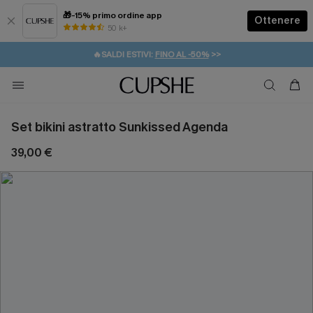
🎁-15% primo ordine app
Ottenere
50 k+
⚡️-15% SUGLI ESSENZIALI DA VACANZA |
ACQUISTA
🔥SALDI ESTIVI:
FINO AL -50%
>>
💌REGALO PER I NUOVI: 20% DI SCONTO*
🚚SPEDIZIONE GRATUITA DA 49€
Set bikini astratto Sunkissed Agenda
39,00 €