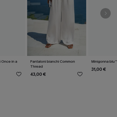
i Once in a
Pantaloni bianchi Common
Minigonna blu "
Thread
31,00 €
43,00 €