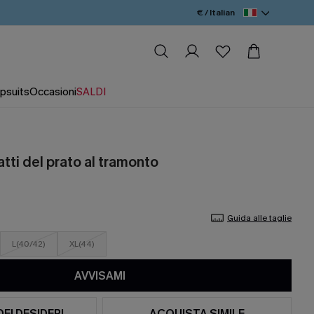
€ / Italian
psuits
Occasioni
SALDI
atti del prato al tramonto
Guida alle taglie
L(40/42)
XL(44)
AVVISAMI
DEI DESIDERI
ACQUISTA SIMILE