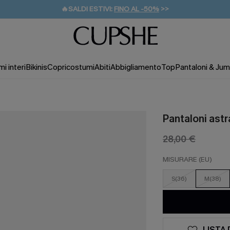
🔥SALDI ESTIVI:
FINO AL -50%
>>
💌REGALO PER I NUOVI: 20% DI SCONTO*
🚚SPEDIZIONE GRATUITA DA 49€
i interi
Bikinis
Copricostumi
Abiti
Abbigliamento
Top
Pantaloni & Jum
Pantaloni astr
28,00 €
MISURARE (EU)
S(36)
M(38)
LISTA 