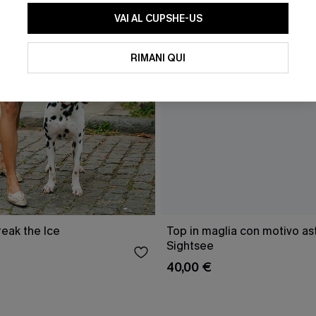
VAI AL CUPSHE-US
RIMANI QUI
reak the Ice
Top in maglia con motivo as
Sightsee
40,00 €