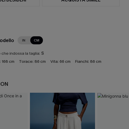
modello
IN
CM
che indossa la taglia:
S
:
168 cm
Torace:
86 cm
Vita:
66 cm
Fianchi:
86 cm
CON