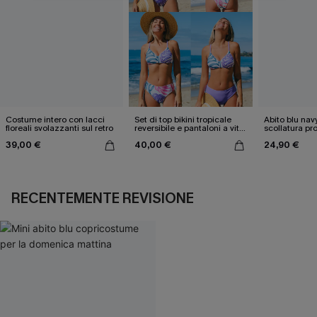
Costume intero con lacci
Set di top bikini tropicale
Abito blu nav
floreali svolazzanti sul retro
reversibile e pantaloni a vita
scollatura pr
media
cintura doppi
39,00 €
40,00 €
24,90 €
RECENTEMENTE REVISIONE