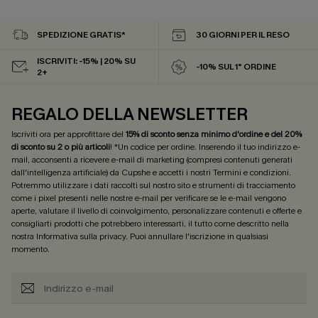
SPEDIZIONE GRATIS*
30 GIORNI PER IL RESO
ISCRIVITI: -15% | 20% SU
-10% SUL 1° ORDINE
2+
REGALO DELLA NEWSLETTER
Iscriviti ora per approfittare del
15% di sconto senza minimo d'ordine e del 20%
di sconto su 2 o più articoli
! *Un codice per ordine. Inserendo il tuo indirizzo e-
mail, acconsenti a ricevere e-mail di marketing (compresi contenuti generati
dall'intelligenza artificiale) da Cupshe e accetti i nostri
Termini e condizioni
.
Potremmo utilizzare i dati raccolti sul nostro sito e strumenti di tracciamento
come i pixel presenti nelle nostre e-mail per verificare se le e-mail vengono
aperte, valutare il livello di coinvolgimento, personalizzare contenuti e offerte e
consigliarti prodotti che potrebbero interessarti, il tutto come descritto nella
nostra
Informativa sulla privacy
. Puoi annullare l'iscrizione in qualsiasi
momento.