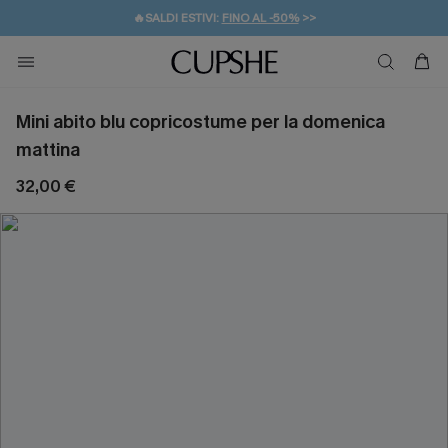
🔥SALDI ESTIVI:
FINO AL -50%
>>
💌REGALO PER I NUOVI: 20% DI SCONTO*
🚚SPEDIZIONE GRATUITA DA 49€
Mini abito blu copricostume per la domenica
mattina
32,00 €