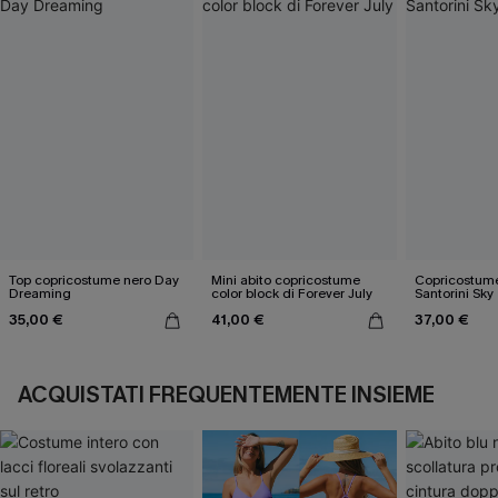
Top copricostume nero Day
Mini abito copricostume
Copricostume
Dreaming
color block di Forever July
Santorini Sky
35,00 €
41,00 €
37,00 €
ACQUISTATI FREQUENTEMENTE INSIEME