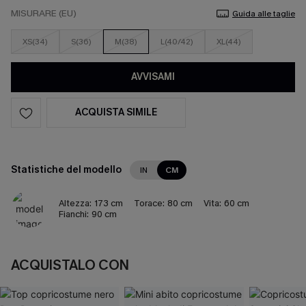
MISURARE (EU)
Guida alle taglie
XS(34)
S(36)
M(38)
L(40/42)
XL(44)
AVVISAMI
ACQUISTA SIMILE
Statistiche del modello
IN
CM
Altezza:
173 cm
Torace:
80 cm
Vita:
60 cm
Fianchi:
90 cm
ACQUISTALO CON