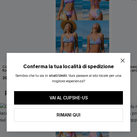
Conferma la tua località di spedizione
Costume intero con lacci
Set di top bikini tropicale
Abito blu nav
floreali svolazzanti sul retro
reversibile e pantaloni a vita
scollatura pr
media
cintura doppi
Sembra che tu sia in
stati Uniti
.
Vuoi passare al sito locale per una
39,00 €
40,00 €
24,90 €
migliore esperienza?
POTREBBE INTERESSARTI ANCHE
VAI AL CUPSHE-US
RIMANI QUI