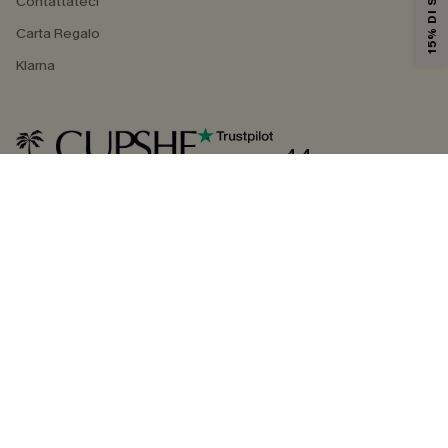
Contattateci
Carta Regalo
Klarna
4.4
SEGUICI SU
©2026 CUPSHE ITALIA
Informativa sulla privacy
|
Termini e condizioni
Gestione dei cookie