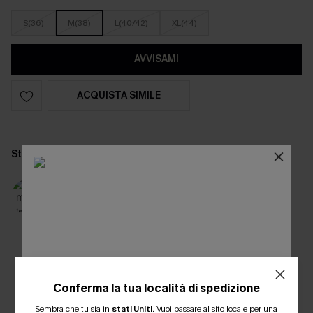
S(36)
M(38)
L(40/42)
XL(44)
AVVISAMI
ACQUISTA SIMILE
Statistiche del modello
IN
CM
Modello che indossa la taglia:
S
Altezza:
173 cm
Torace:
78 cm
Vita:
60 cm
Fianchi:
84 cm
Vi piace? Condividetelo!
Conferma la tua località di spedizione
ISCRIVITI PER OTTENERE
Sembra che tu sia in
stati Uniti
.
Vuoi passare al sito locale per una