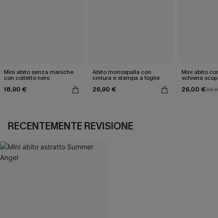
Mini abito senza maniche
Abito monospalla con
Mini abito con
con colletto nero
cintura e stampa a foglie
schiena scop
18,90 €
26,90 €
26,00 €
33,
RECENTEMENTE REVISIONE