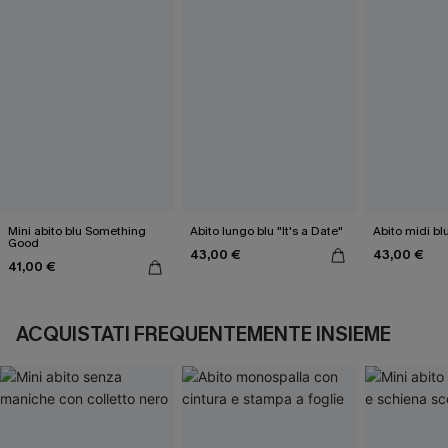
Mini abito blu Something
Abito lungo blu "It's a Date"
Abito midi b
Good
43,00 €
43,00 €
41,00 €
ACQUISTATI FREQUENTEMENTE INSIEME