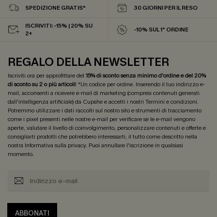
SPEDIZIONE GRATIS*
30 GIORNI PER IL RESO
ISCRIVITI: -15% | 20% SU
-10% SUL 1° ORDINE
2+
REGALO DELLA NEWSLETTER
Iscriviti ora per approfittare del
15% di sconto senza minimo d'ordine e del 20%
di sconto su 2 o più articoli
! *Un codice per ordine. Inserendo il tuo indirizzo e-
mail, acconsenti a ricevere e-mail di marketing (compresi contenuti generati
dall'intelligenza artificiale) da Cupshe e accetti i nostri
Termini e condizioni
.
Potremmo utilizzare i dati raccolti sul nostro sito e strumenti di tracciamento
come i pixel presenti nelle nostre e-mail per verificare se le e-mail vengono
aperte, valutare il livello di coinvolgimento, personalizzare contenuti e offerte e
consigliarti prodotti che potrebbero interessarti, il tutto come descritto nella
nostra
Informativa sulla privacy
. Puoi annullare l'iscrizione in qualsiasi
momento.
ABBONATI