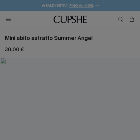
🔥SALDI ESTIVI:
FINO AL -50%
>>
💌REGALO PER I NUOVI: 20% DI SCONTO*
🚚SPEDIZIONE GRATUITA DA 49€
Mini abito astratto Summer Angel
30,00 €