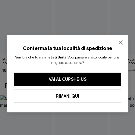
Conferma la tua località di spedizione
Sembra che tu sia in
stati Uniti
.
Vuoi passare al sito locale per una
Mini abito senza maniche
Abito monospalla con
Mini abito con
migliore esperienza?
con colletto nero
cintura e stampa a foglie
schiena scop
18,90 €
26,90 €
26,00 €
33,
VAI AL CUPSHE-US
POTREBBE INTERESSARTI ANCHE
RIMANI QUI