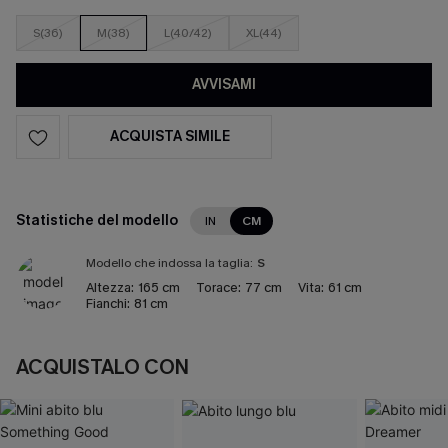
S(36)
M(38)
L(40/42)
XL(44)
AVVISAMI
ACQUISTA SIMILE
Statistiche del modello
IN
CM
Modello che indossa la taglia:
S
Altezza:
165 cm
Torace:
77 cm
Vita:
61 cm
Fianchi:
81 cm
ACQUISTALO CON