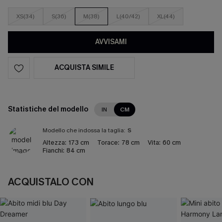
XS(34)
S(36)
M(38)
L(40/42)
XL(44)
AVVISAMI
ACQUISTA SIMILE
Statistiche del modello
IN
CM
Modello che indossa la taglia:
S
Altezza:
173 cm
Torace:
78 cm
Vita:
60 cm
Fianchi:
84 cm
ACQUISTALO CON