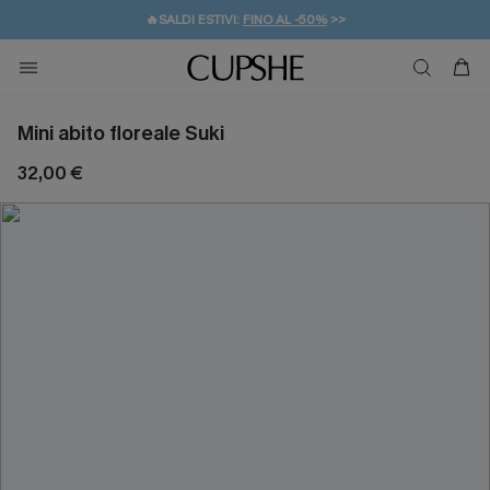
🔥SALDI ESTIVI:
FINO AL -50%
>>
💌REGALO PER I NUOVI: 20% DI SCONTO*
🚚SPEDIZIONE GRATUITA DA 49€
Mini abito floreale Suki
32,00 €