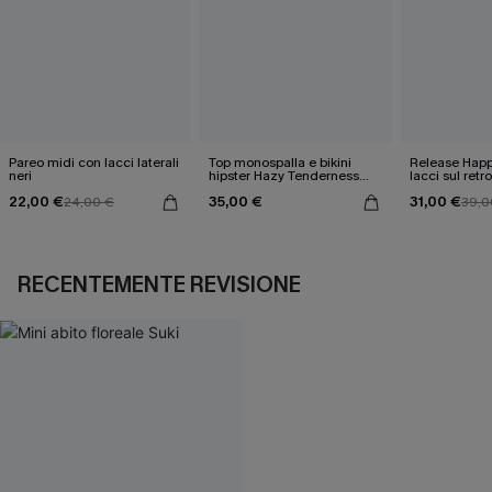
Pareo midi con lacci laterali
Top monospalla e bikini
Release Happ
neri
hipster Hazy Tenderness
lacci sul retro
Flower
bassa
22,00 €
35,00 €
31,00 €
24,00 €
39,0
RECENTEMENTE REVISIONE