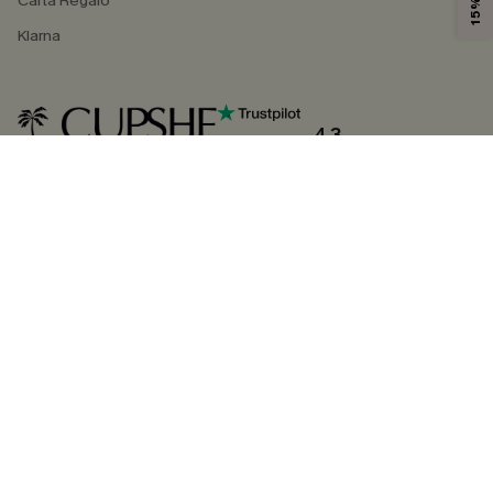
Carta Regalo
Klarna
4.3
SEGUICI SU
©2026 CUPSHE ITALIA
Informativa sulla privacy
|
Termini e condizioni
Gestione dei cookie