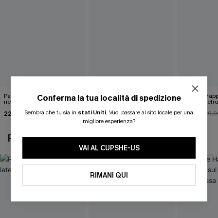
Pareo midi con lacci laterali
Top monospalla e bikini
Release Happ
Conferma la tua località di spedizione
neri
hipster Hazy Tenderness
lacci sul retro
Flower
bassa
Sembra che tu sia in
stati Uniti
.
Vuoi passare al sito locale per una
22,00 €
35,00 €
31,00 €
24,00 €
39,0
migliore esperienza?
POTREBBE INTERESSARTI ANCHE
VAI AL CUPSHE-US
RIMANI QUI