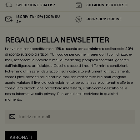
SPEDIZIONE GRATIS*
30 GIORNI PER IL RESO
ISCRIVITI: -15% | 20% SU
-10% SUL 1° ORDINE
2+
REGALO DELLA NEWSLETTER
Iscriviti ora per approfittare del
15% di sconto senza minimo d'ordine e del 20%
di sconto su 2 o più articoli
! *Un codice per ordine. Inserendo il tuo indirizzo e-
mail, acconsenti a ricevere e-mail di marketing (compresi contenuti generati
dall'intelligenza artificiale) da Cupshe e accetti i nostri
Termini e condizioni
.
Potremmo utilizzare i dati raccolti sul nostro sito e strumenti di tracciamento
come i pixel presenti nelle nostre e-mail per verificare se le e-mail vengono
aperte, valutare il livello di coinvolgimento, personalizzare contenuti e offerte e
consigliarti prodotti che potrebbero interessarti, il tutto come descritto nella
nostra
Informativa sulla privacy
. Puoi annullare l'iscrizione in qualsiasi
momento.
ABBONATI