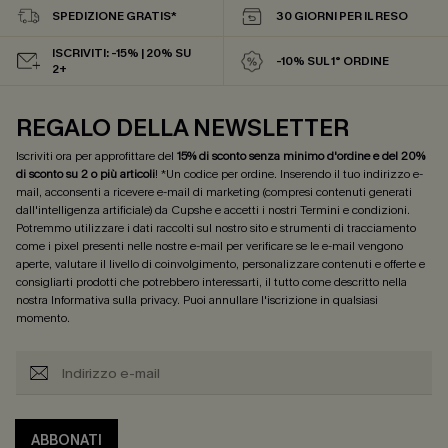
SPEDIZIONE GRATIS*
30 GIORNI PER IL RESO
ISCRIVITI: -15% | 20% SU
-10% SUL 1° ORDINE
2+
REGALO DELLA NEWSLETTER
Iscriviti ora per approfittare del
15% di sconto senza minimo d'ordine e del 20%
di sconto su 2 o più articoli
! *Un codice per ordine. Inserendo il tuo indirizzo e-
mail, acconsenti a ricevere e-mail di marketing (compresi contenuti generati
dall'intelligenza artificiale) da Cupshe e accetti i nostri
Termini e condizioni
.
Potremmo utilizzare i dati raccolti sul nostro sito e strumenti di tracciamento
come i pixel presenti nelle nostre e-mail per verificare se le e-mail vengono
aperte, valutare il livello di coinvolgimento, personalizzare contenuti e offerte e
consigliarti prodotti che potrebbero interessarti, il tutto come descritto nella
nostra
Informativa sulla privacy
. Puoi annullare l'iscrizione in qualsiasi
momento.
ABBONATI