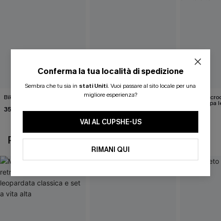
Conferma la tua località di spedizione
Sembra che tu sia in
stati Uniti
.
Vuoi passare al sito locale per una
migliore esperienza?
Bikini rosa Fazed
Completo bikini viola
Midkini incroc
Andros Girl
con stampa l
35,00 €
classica e set
21,00 €
37,00 €
43,00 €
VAI AL CUPSHE-US
POTREBBE INTERESSARTI ANCHE
RIMANI QUI