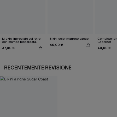
Midkini incrociato sul retro
Bikini color marrone cacao
Completo tan
con stampa leopardata
Cabernet
40,00 €
classica e set a vita alta
37,00 €
40,00 €
RECENTEMENTE REVISIONE