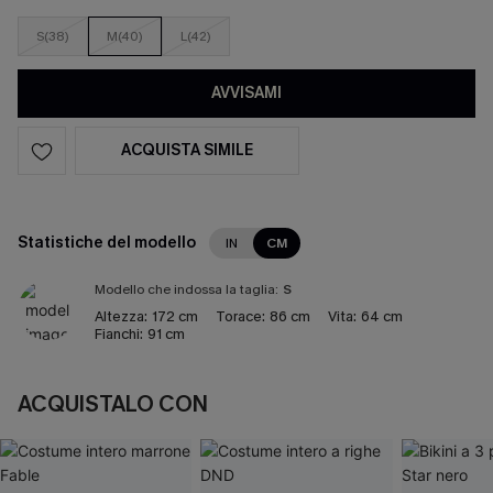
S(38)
M(40)
L(42)
AVVISAMI
ACQUISTA SIMILE
Statistiche del modello
IN
CM
Modello che indossa la taglia:
S
Altezza:
172 cm
Torace:
86 cm
Vita:
64 cm
Fianchi:
91 cm
ACQUISTALO CON