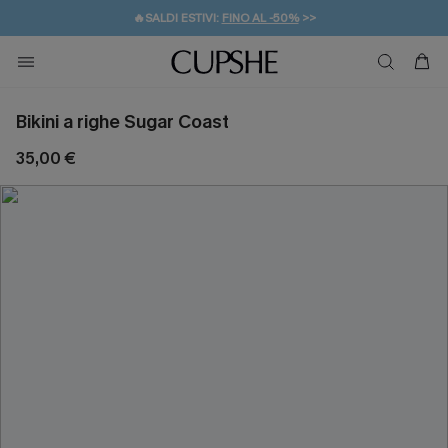
🔥SALDI ESTIVI:
FINO AL -50%
>>
💌REGALO PER I NUOVI: 20% DI SCONTO*
🚚SPEDIZIONE GRATUITA DA 49€
Bikini a righe Sugar Coast
35,00 €