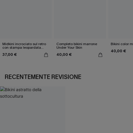
Midkini incrociato sul retro
Completo bikini marrone
Bikini color 
con stampa leopardata
Under Your Skin
40,00 €
classica e set a vita alta
37,00 €
40,00 €
RECENTEMENTE REVISIONE