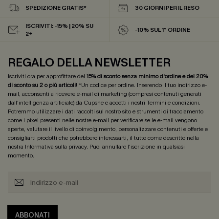
SPEDIZIONE GRATIS*
30 GIORNI PER IL RESO
ISCRIVITI: -15% | 20% SU
-10% SUL 1° ORDINE
2+
REGALO DELLA NEWSLETTER
Iscriviti ora per approfittare del
15% di sconto senza minimo d'ordine e del 20%
di sconto su 2 o più articoli
! *Un codice per ordine. Inserendo il tuo indirizzo e-
mail, acconsenti a ricevere e-mail di marketing (compresi contenuti generati
dall'intelligenza artificiale) da Cupshe e accetti i nostri
Termini e condizioni
.
Potremmo utilizzare i dati raccolti sul nostro sito e strumenti di tracciamento
come i pixel presenti nelle nostre e-mail per verificare se le e-mail vengono
aperte, valutare il livello di coinvolgimento, personalizzare contenuti e offerte e
consigliarti prodotti che potrebbero interessarti, il tutto come descritto nella
nostra
Informativa sulla privacy
. Puoi annullare l'iscrizione in qualsiasi
momento.
ABBONATI