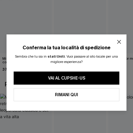
Conferma la tua località di spedizione
Sembra che tu sia in
stati Uniti
.
Vuoi passare al sito locale per una
Midkini incrociato sul retro
Completo bikini marrone
Bikini color 
migliore esperienza?
con stampa leopardata
Under Your Skin
40,00 €
classica e set a vita alta
37,00 €
40,00 €
VAI AL CUPSHE-US
POTREBBE INTERESSARTI ANCHE
RIMANI QUI