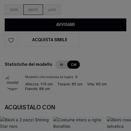
S(38)
M(40)
L(42)
AVVISAMI
ACQUISTA SIMILE
Statistiche del modello
IN
CM
Modello che indossa la taglia:
S
Altezza:
176 cm
Torace:
85 cm
Vita:
60 cm
Fianchi:
88 cm
ACQUISTALO CON