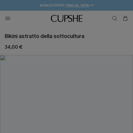
🔥SALDI ESTIVI:
FINO AL -50%
>>
💌REGALO PER I NUOVI: 20% DI SCONTO*
🚚SPEDIZIONE GRATUITA DA 49€
Bikini astratto della sottocultura
34,00 €