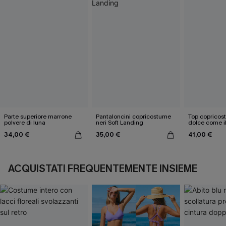
Parte superiore marrone
Pantaloncini copricostume
Top copricos
polvere di luna
neri Soft Landing
dolce come i
34,00 €
35,00 €
41,00 €
ACQUISTATI FREQUENTEMENTE INSIEME