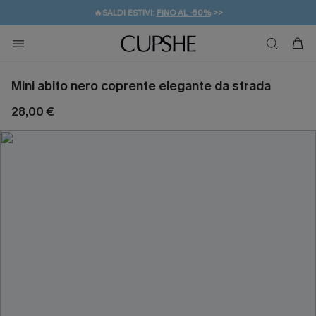
🔥SALDI ESTIVI:
FINO AL -50%
>>
💌REGALO PER I NUOVI: 20% DI SCONTO*
🚚SPEDIZIONE GRATUITA DA 49€
Mini abito nero coprente elegante da strada
28,00 €