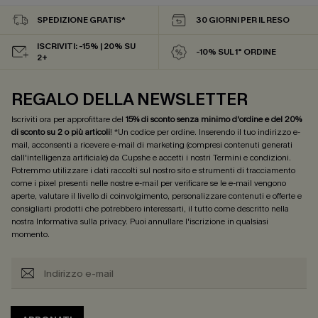
SPEDIZIONE GRATIS*
30 GIORNI PER IL RESO
ISCRIVITI: -15% | 20% SU
-10% SUL 1° ORDINE
2+
REGALO DELLA NEWSLETTER
Iscriviti ora per approfittare del
15% di sconto senza minimo d'ordine e del 20%
di sconto su 2 o più articoli
! *Un codice per ordine. Inserendo il tuo indirizzo e-
mail, acconsenti a ricevere e-mail di marketing (compresi contenuti generati
dall'intelligenza artificiale) da Cupshe e accetti i nostri
Termini e condizioni
.
Potremmo utilizzare i dati raccolti sul nostro sito e strumenti di tracciamento
come i pixel presenti nelle nostre e-mail per verificare se le e-mail vengono
aperte, valutare il livello di coinvolgimento, personalizzare contenuti e offerte e
consigliarti prodotti che potrebbero interessarti, il tutto come descritto nella
nostra
Informativa sulla privacy
. Puoi annullare l'iscrizione in qualsiasi
momento.