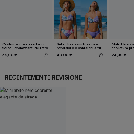
Costume intero con lacci
Set di top bikini tropicale
Abito blu nav
floreali svolazzanti sul retro
reversibile e pantaloni a vita
scollatura pr
media
cintura doppi
39,00 €
40,00 €
24,90 €
RECENTEMENTE REVISIONE