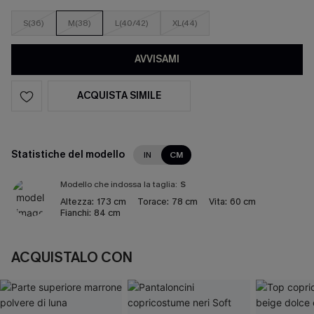
S(36)
M(38)
L(40/42)
XL(44)
AVVISAMI
ACQUISTA SIMILE
Statistiche del modello
IN
CM
Modello che indossa la taglia:
S
Altezza:
173 cm
Torace:
78 cm
Vita:
60 cm
Fianchi:
84 cm
ACQUISTALO CON