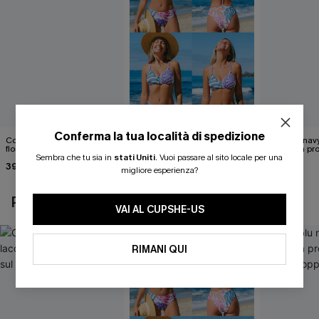
Conferma la tua località di spedizione
Costume intero con lacci
Set di top bikini tropicale
Abito blu nav
floreali svolazzanti sul retro
reversibile e pantaloni a vita
scollatura pr
Sembra che tu sia in
stati Uniti
.
Vuoi passare al sito locale per una
media
cintura doppi
39,00 €
40,00 €
24,90 €
migliore esperienza?
POTREBBE INTERESSARTI ANCHE
VAI AL CUPSHE-US
RIMANI QUI