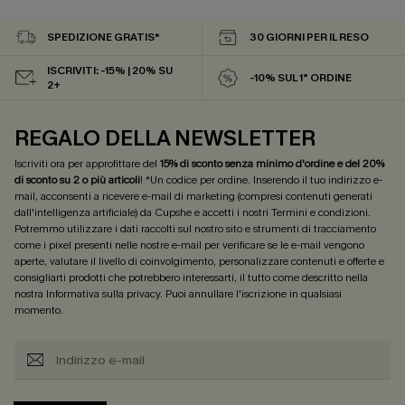
SPEDIZIONE GRATIS*
30 GIORNI PER IL RESO
ISCRIVITI: -15% | 20% SU
-10% SUL 1° ORDINE
2+
REGALO DELLA NEWSLETTER
Iscriviti ora per approfittare del
15% di sconto senza minimo d'ordine e del 20%
di sconto su 2 o più articoli
! *Un codice per ordine. Inserendo il tuo indirizzo e-
mail, acconsenti a ricevere e-mail di marketing (compresi contenuti generati
dall'intelligenza artificiale) da Cupshe e accetti i nostri
Termini e condizioni
.
Potremmo utilizzare i dati raccolti sul nostro sito e strumenti di tracciamento
come i pixel presenti nelle nostre e-mail per verificare se le e-mail vengono
aperte, valutare il livello di coinvolgimento, personalizzare contenuti e offerte e
consigliarti prodotti che potrebbero interessarti, il tutto come descritto nella
nostra
Informativa sulla privacy
. Puoi annullare l'iscrizione in qualsiasi
momento.