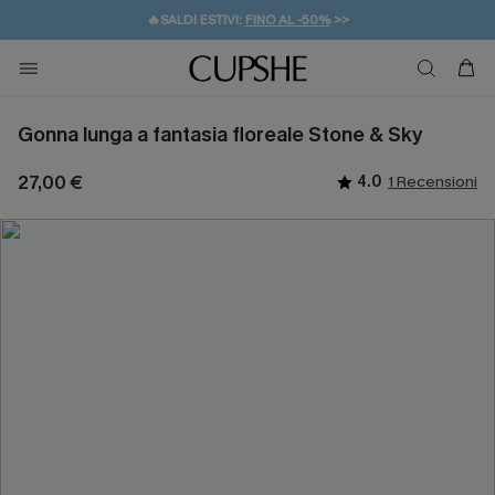
🔥SALDI ESTIVI:
FINO AL -50%
>>
💌REGALO PER I NUOVI: 20% DI SCONTO*
🚚SPEDIZIONE GRATUITA DA 49€
Gonna lunga a fantasia floreale Stone & Sky
27,00 €
4.0
1 Recensioni