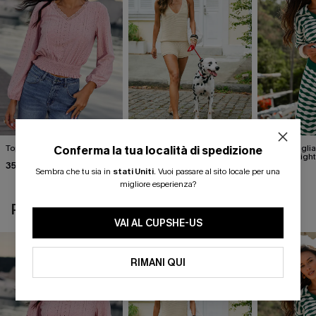
Top rosa Pinch Me
Gilet beige Break the Ice
Top in magli
Conferma la tua località di spedizione
astratto Sigh
35,00 €
37,00 €
Sembra che tu sia in
stati Uniti
.
Vuoi passare al sito locale per una
40,00 €
migliore esperienza?
POTREBBE INTERESSARTI ANCHE
VAI AL CUPSHE-US
RIMANI QUI