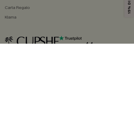
Carta Regalo
Klarna
4.4
SEGUICI SU
©2026 CUPSHE ITALIA
Informativa sulla privacy
|
Termini e condizioni
Gestione dei cookie