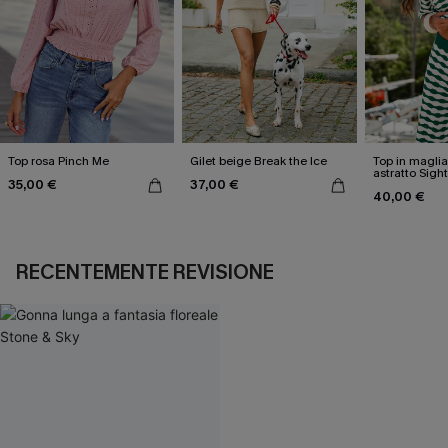
Top rosa Pinch Me
Gilet beige Break the Ice
Top in magli
astratto Sigh
35,00 €
37,00 €
40,00 €
RECENTEMENTE REVISIONE