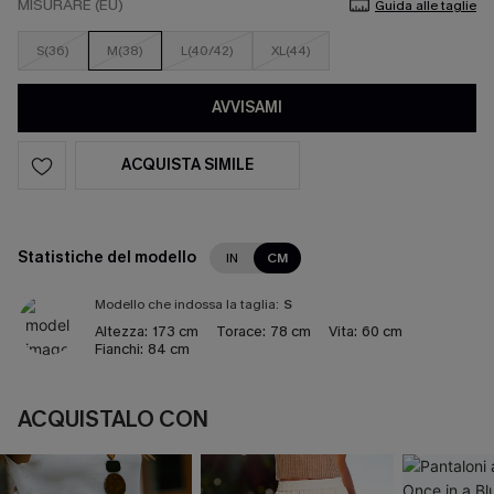
MISURARE (EU)
Guida alle taglie
S(36)
M(38)
L(40/42)
XL(44)
AVVISAMI
ACQUISTA SIMILE
Statistiche del modello
IN
CM
Modello che indossa la taglia:
S
Altezza:
173 cm
Torace:
78 cm
Vita:
60 cm
Fianchi:
84 cm
ACQUISTALO CON