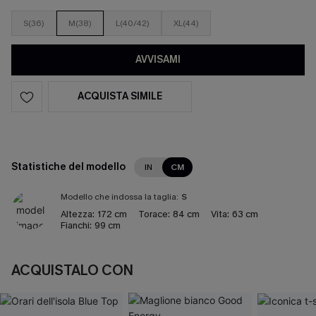
S(36)
M(38)
L(40/42)
XL(44)
AVVISAMI
ACQUISTA SIMILE
Statistiche del modello
IN
CM
Modello che indossa la taglia:
S
Altezza:
172 cm
Torace:
84 cm
Vita:
63 cm
Fianchi:
99 cm
ACQUISTALO CON