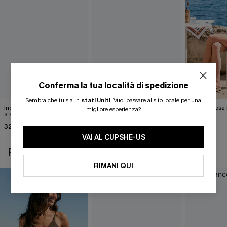
Conferma la tua località di spedizione
Sembra che tu sia in
stati Uniti
.
Vuoi passare al sito locale per una
Indossa un top color tortora
Cimelio con parte superiore
Meravigliosa 
migliore esperienza?
a strati
verde
30,00 €
32,00 €
32,00 €
VAI AL CUPSHE-US
POTREBBE INTERESSARTI ANCHE
RIMANI QUI