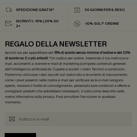
SPEDIZIONE GRATIS*
30 GIORNI PER IL RESO
ISCRIVITI: -15% | 20% SU
-10% SUL 1° ORDINE
2+
REGALO DELLA NEWSLETTER
Iscriviti ora per approfittare del
15% di sconto senza minimo d'ordine e del 20%
di sconto su 2 o più articoli
! *Un codice per ordine. Inserendo il tuo indirizzo e-
mail, acconsenti a ricevere e-mail di marketing (compresi contenuti generati
dall'intelligenza artificiale) da Cupshe e accetti i nostri
Termini e condizioni
.
Potremmo utilizzare i dati raccolti sul nostro sito e strumenti di tracciamento
come i pixel presenti nelle nostre e-mail per verificare se le e-mail vengono
aperte, valutare il livello di coinvolgimento, personalizzare contenuti e offerte e
consigliarti prodotti che potrebbero interessarti, il tutto come descritto nella
nostra
Informativa sulla privacy
. Puoi annullare l'iscrizione in qualsiasi
momento.