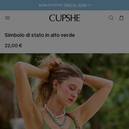
🔥SALDI ESTIVI:
FINO AL -50%
>>
💌REGALO PER I NUOVI: 20% DI SCONTO*
🚚SPEDIZIONE GRATUITA DA 49€
Simbolo di stato in alto verde
22,00 €