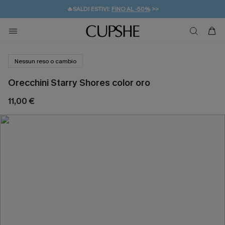
🔥SALDI ESTIVI:
FINO AL -50%
>>
💌REGALO PER I NUOVI: 20% DI SCONTO*
🚚SPEDIZIONE GRATUITA DA 49€
Nessun reso o cambio
Orecchini Starry Shores color oro
11,00 €