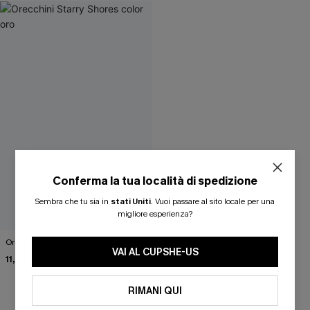
Conferma la tua località di spedizione
Sembra che tu sia in
stati Uniti
.
Vuoi passare al sito locale per una
migliore esperienza?
Orecchini Starry Shores color oro
VAI AL CUPSHE-US
11,00 €
RIMANI QUI
Vi piace? Condividetelo!