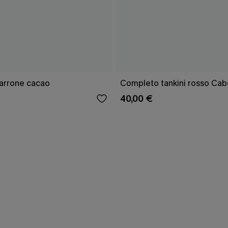
marrone cacao
Completo tankini rosso Cab
40,00 €