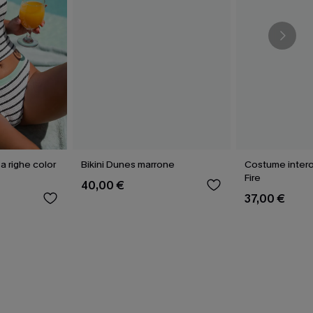
 a righe color
Bikini Dunes marrone
Costume intero
Fire
40,00 €
37,00 €