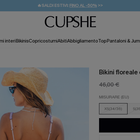
🔥SALDI ESTIVI:
FINO AL -50%
>>
💌REGALO PER I NUOVI: 20% DI SCONTO*
🚚SPEDIZIONE GRATUITA DA 49€
i interi
Bikinis
Copricostumi
Abiti
Abbigliamento
Top
Pantaloni & Jum
Bikini floreal
46,00 €
MISURARE (EU)
XS(34/36)
S(3