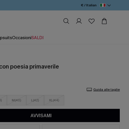
€ / Italian
psuits
Occasioni
SALDI
e con poesia primaverile
Guida alle taglie
8)
M(40)
L(42)
XL(44)
AVVISAMI