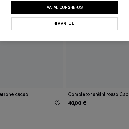
VAI AL CUPSHE-US
RIMANI QUI
marrone cacao
Completo tankini rosso Cab
40,00 €