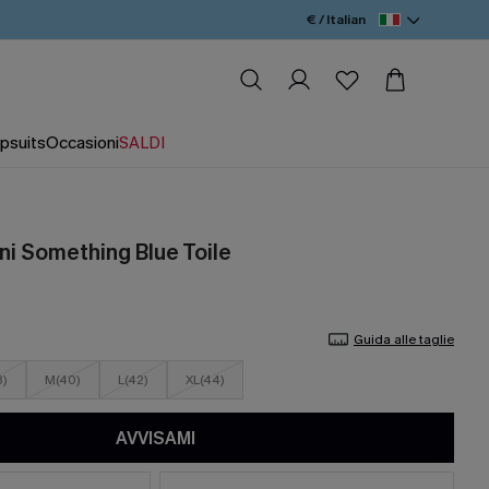
€ / Italian
psuits
Occasioni
SALDI
ni Something Blue Toile
Guida alle taglie
8)
M(40)
L(42)
XL(44)
AVVISAMI