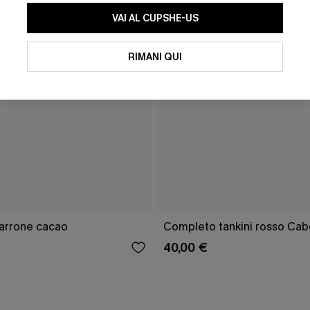
VAI AL CUPSHE-US
RIMANI QUI
marrone cacao
Completo tankini rosso Cab
40,00 €