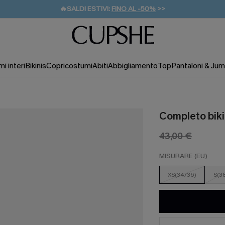
🔥SALDI ESTIVI:
FINO AL -50%
>>
💌REGALO PER I NUOVI: 20% DI SCONTO*
🚚SPEDIZIONE GRATUITA DA 49€
i interi
Bikinis
Copricostumi
Abiti
Abbigliamento
Top
Pantaloni & Jum
Completo biki
43,00 €
MISURARE (EU)
XS(34/36)
S(3