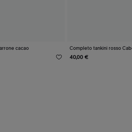
marrone cacao
Completo tankini rosso Cab
40,00 €