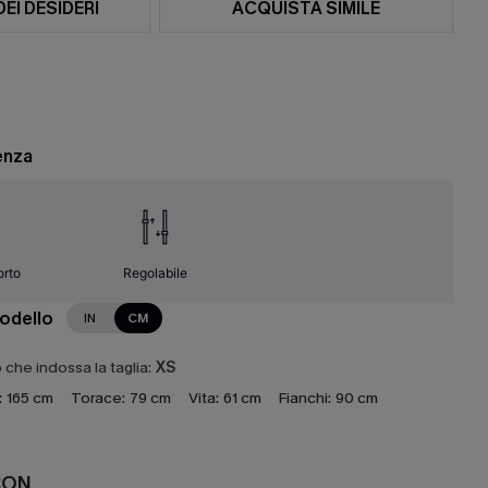
DEI DESIDERI
ACQUISTA SIMILE
enza
orto
Regolabile
modello
IN
CM
che indossa la taglia:
XS
:
165 cm
Torace:
79 cm
Vita:
61 cm
Fianchi:
90 cm
CON