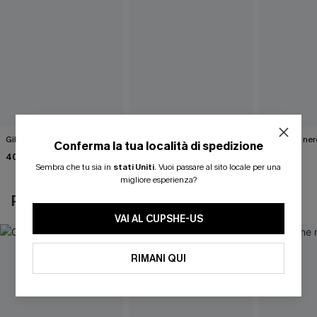
Gilet bianco Wrap It Up
Abito maglione marrone
Maglione ner
Conferma la tua località di spedizione
tinta unita
Road"
40,00 €
46,00 €
40,00 €
Sembra che tu sia in
stati Uniti
.
Vuoi passare al sito locale per una
migliore esperienza?
POTREBBE INTERESSARTI ANCHE
VAI AL CUPSHE-US
RIMANI QUI