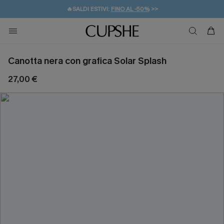
🔥SALDI ESTIVI:
FINO AL -50%
>>
💌REGALO PER I NUOVI: 20% DI SCONTO*
🚚SPEDIZIONE GRATUITA DA 49€
Canotta nera con grafica Solar Splash
27,00 €