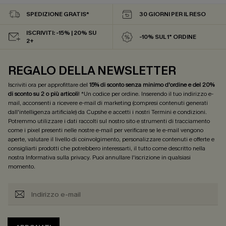
SPEDIZIONE GRATIS*
30 GIORNI PER IL RESO
ISCRIVITI: -15% | 20% SU
-10% SUL 1° ORDINE
2+
REGALO DELLA NEWSLETTER
Iscriviti ora per approfittare del
15% di sconto senza minimo d'ordine e del 20%
di sconto su 2 o più articoli
! *Un codice per ordine. Inserendo il tuo indirizzo e-
mail, acconsenti a ricevere e-mail di marketing (compresi contenuti generati
dall'intelligenza artificiale) da Cupshe e accetti i nostri
Termini e condizioni
.
Potremmo utilizzare i dati raccolti sul nostro sito e strumenti di tracciamento
come i pixel presenti nelle nostre e-mail per verificare se le e-mail vengono
aperte, valutare il livello di coinvolgimento, personalizzare contenuti e offerte e
consigliarti prodotti che potrebbero interessarti, il tutto come descritto nella
nostra
Informativa sulla privacy
. Puoi annullare l'iscrizione in qualsiasi
momento.