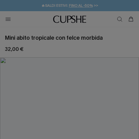
🔥SALDI ESTIVI:
FINO AL -50%
>>
💌REGALO PER I NUOVI: 20% DI SCONTO*
🚚SPEDIZIONE GRATUITA DA 49€
Mini abito tropicale con felce morbida
32,00 €