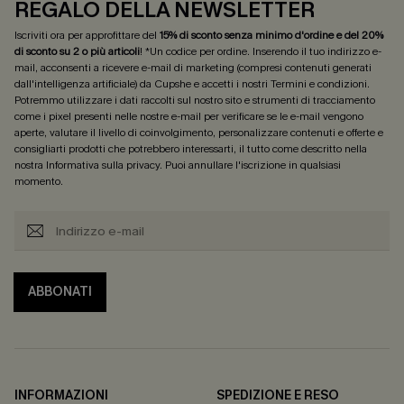
REGALO DELLA NEWSLETTER
Iscriviti ora per approfittare del
15% di sconto senza minimo d'ordine e del 20%
di sconto su 2 o più articoli
! *Un codice per ordine. Inserendo il tuo indirizzo e-
mail, acconsenti a ricevere e-mail di marketing (compresi contenuti generati
dall'intelligenza artificiale) da Cupshe e accetti i nostri
Termini e condizioni
.
Potremmo utilizzare i dati raccolti sul nostro sito e strumenti di tracciamento
come i pixel presenti nelle nostre e-mail per verificare se le e-mail vengono
aperte, valutare il livello di coinvolgimento, personalizzare contenuti e offerte e
consigliarti prodotti che potrebbero interessarti, il tutto come descritto nella
nostra
Informativa sulla privacy
. Puoi annullare l'iscrizione in qualsiasi
momento.
ABBONATI
INFORMAZIONI
SPEDIZIONE E RESO