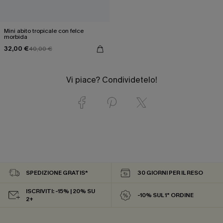
Mini abito tropicale con felce
morbida
32,00 €
40,00 €
Vi piace? Condividetelo!
SPEDIZIONE GRATIS*
30 GIORNI PER IL RESO
ISCRIVITI: -15% | 20% SU
-10% SUL 1° ORDINE
2+