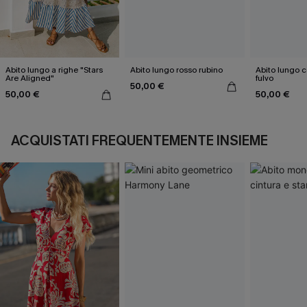
Abito lungo a righe "Stars
Abito lungo rosso rubino
Abito lungo c
Are Aligned"
fulvo
50,00 €
50,00 €
50,00 €
ACQUISTATI FREQUENTEMENTE INSIEME