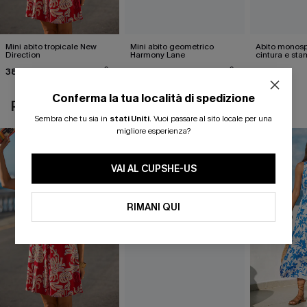
Mini abito tropicale New
Mini abito geometrico
Abito monosp
Direction
Harmony Lane
cintura e sta
38,00 €
33,00 €
26,90 €
Conferma la tua località di spedizione
POTREBBE INTERESSARTI ANCHE
Sembra che tu sia in
stati Uniti
.
Vuoi passare al sito locale per una
migliore esperienza?
VAI AL CUPSHE-US
RIMANI QUI