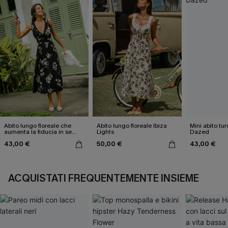
Abito lungo floreale che
Abito lungo floreale Ibiza
Mini abito tu
aumenta la fiducia in se
Lights
Dazed
stessi
43,00 €
50,00 €
43,00 €
ACQUISTATI FREQUENTEMENTE INSIEME