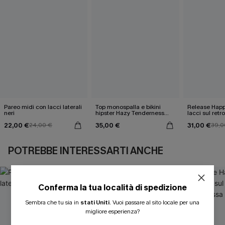
Pareo midi con lacci laterali
Top monospalla e bikini
Release Happ
neri
hipster Hazy Tenderness
lacci sul retro
Flower
bassa
22,00 €
35,00 €
31,00 €
24,00 €
39,0
POTREBBE INTERESSARTI ANCHE
Conferma la tua località di spedizione
ISCRIVITI PER OTTENERE
Sembra che tu sia in
stati Uniti
.
Vuoi passare al sito locale per una
migliore esperienza?