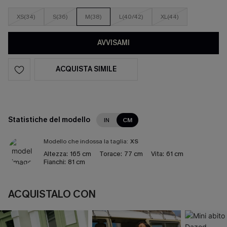
XS(34)
S(36)
M(38)
L(40/42)
XL(44)
AVVISAMI
ACQUISTA SIMILE
Statistiche del modello
IN
CM
Modello che indossa la taglia:
XS
Altezza:
165 cm
Torace:
77 cm
Vita:
61 cm
Fianchi:
81 cm
ACQUISTALO CON