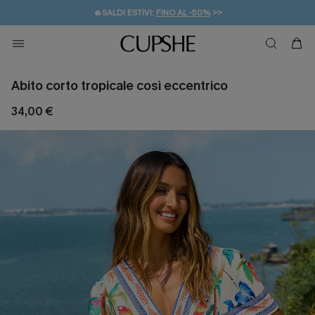
🔥SALDI ESTIVI:
FINO AL -50%
>>
💌REGALO PER I NUOVI: 20% DI SCONTO*
🚚SPEDIZIONE GRATUITA DA 49€
Abito corto tropicale così eccentrico
34,00 €