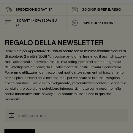
SPEDIZIONE GRATIS*
30 GIORNI PER IL RESO
ISCRIVITI: -15% | 20% SU
-10% SUL 1° ORDINE
2+
REGALO DELLA NEWSLETTER
Iscriviti ora per approfittare del
15% di sconto senza minimo d'ordine e del 20%
di sconto su 2 o più articoli
! *Un codice per ordine. Inserendo il tuo indirizzo e-
mail, acconsenti a ricevere e-mail di marketing (compresi contenuti generati
dall'intelligenza artificiale) da Cupshe e accetti i nostri
Termini e condizioni
.
Potremmo utilizzare i dati raccolti sul nostro sito e strumenti di tracciamento
come i pixel presenti nelle nostre e-mail per verificare se le e-mail vengono
aperte, valutare il livello di coinvolgimento, personalizzare contenuti e offerte e
consigliarti prodotti che potrebbero interessarti, il tutto come descritto nella
nostra
Informativa sulla privacy
. Puoi annullare l'iscrizione in qualsiasi
momento.