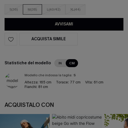
S(36)
M(38)
L(40/42)
XL(44)
AVVISAMI
ACQUISTA SIMILE
Statistiche del modello
IN
CM
Modello che indossa la taglia:
S
Altezza:
165 cm
Torace:
77 cm
Vita:
61 cm
Fianchi:
81 cm
ACQUISTALO CON