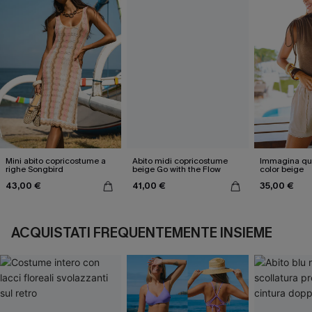
Mini abito copricostume a
Abito midi copricostume
Immagina que
righe Songbird
beige Go with the Flow
color beige
43,00 €
41,00 €
35,00 €
ACQUISTATI FREQUENTEMENTE INSIEME