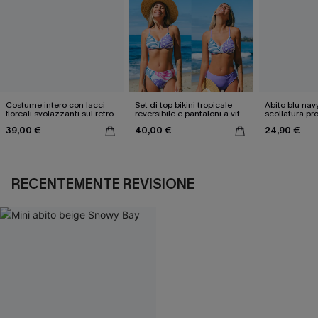
Costume intero con lacci
Set di top bikini tropicale
Abito blu nav
floreali svolazzanti sul retro
reversibile e pantaloni a vita
scollatura pr
media
cintura doppi
39,00 €
40,00 €
24,90 €
RECENTEMENTE REVISIONE