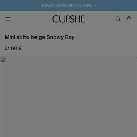
🔥SALDI ESTIVI:
FINO AL -50%
>>
💌REGALO PER I NUOVI: 20% DI SCONTO*
🚚SPEDIZIONE GRATUITA DA 49€
Mini abito beige Snowy Bay
31,00 €