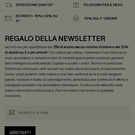
SPEDIZIONE GRATIS*
30 GIORNI PER IL RESO
ISCRIVITI: -15% | 20% SU
-10% SUL 1° ORDINE
2+
REGALO DELLA NEWSLETTER
Iscriviti ora per approfittare del
15% di sconto senza minimo d'ordine e del 20%
di sconto su 2 o più articoli
! *Un codice per ordine. Inserendo il tuo indirizzo e-
mail, acconsenti a ricevere e-mail di marketing (compresi contenuti generati
dall'intelligenza artificiale) da Cupshe e accetti i nostri
Termini e condizioni
.
Potremmo utilizzare i dati raccolti sul nostro sito e strumenti di tracciamento
come i pixel presenti nelle nostre e-mail per verificare se le e-mail vengono
aperte, valutare il livello di coinvolgimento, personalizzare contenuti e offerte e
consigliarti prodotti che potrebbero interessarti, il tutto come descritto nella
nostra
Informativa sulla privacy
. Puoi annullare l'iscrizione in qualsiasi
momento.
ABBONATI