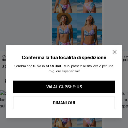
Costume intero con lacci
Set di top bikini tropicale
Abito blu nav
Conferma la tua località di spedizione
floreali svolazzanti sul retro
reversibile e pantaloni a vita
scollatura pr
media
cintura doppi
Sembra che tu sia in
stati Uniti
.
Vuoi passare al sito locale per una
39,00 €
40,00 €
24,90 €
migliore esperienza?
POTREBBE INTERESSARTI ANCHE
VAI AL CUPSHE-US
RIMANI QUI