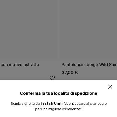
ISCRIVITI PE
 con motivo astratto
Pantaloncini beige Wild Su
37,00 €
15% DI SCONTO SENZA
20% DI SCONTO SU 2 
Conferma la tua località di spedizione
Sembra che tu sia in
stati Uniti
.
Vuoi passare al sito locale
CHE
per una migliore esperienza?