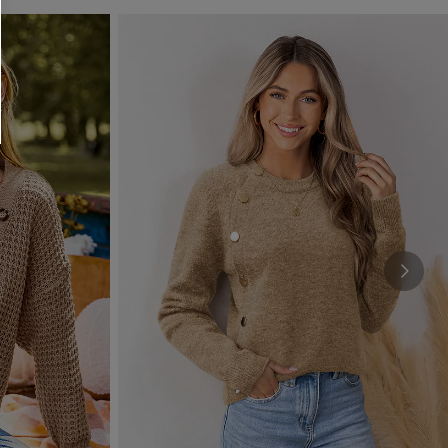
O SCONT
ere e-mail di marketing (compresi contenuti
ti i nostri
Termini e condizioni
. Potremmo
 di tracciamento come i pixel presenti nelle
rte, valutare il livello di coinvolgimento,
dotti che potrebbero interessarti, il tutto
y
. Puoi annullare l'iscrizione in qualsiasi