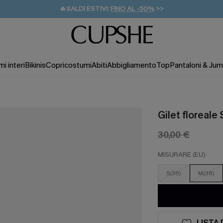
🔥SALDI ESTIVI:
FINO AL -50%
>>
💌REGALO PER I NUOVI: 20% DI SCONTO*
🚚SPEDIZIONE GRATUITA DA 49€
i interi
Bikinis
Copricostumi
Abiti
Abbigliamento
Top
Pantaloni & Jum
Gilet floreale
30,00 €
MISURARE (EU)
S(36)
M(38)
LISTA 