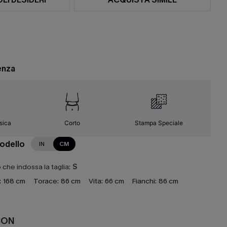
enza
ssica
Corto
Stampa Speciale
modello
IN
CM
che indossa la taglia:
S
:
168 cm
Torace:
86 cm
Vita:
66 cm
Fianchi:
86 cm
CON