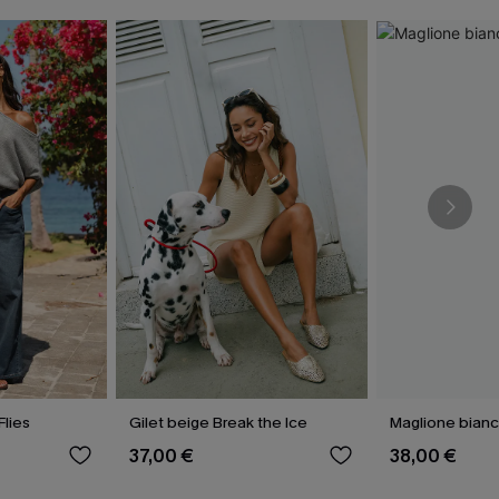
Flies
Gilet beige Break the Ice
Maglione bianc
37,00 €
38,00 €