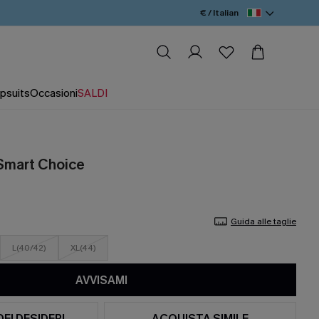
€ / Italian
psuits
Occasioni
SALDI
 Smart Choice
Guida alle taglie
L(40/42)
XL(44)
AVVISAMI
DEI DESIDERI
ACQUISTA SIMILE