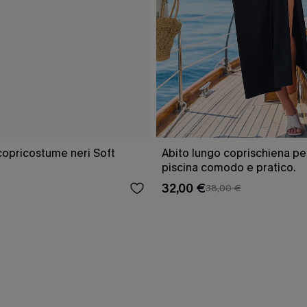
copricostume neri Soft
Abito lungo coprischiena per
piscina comodo e pratico.
32,00 €
38,00 €