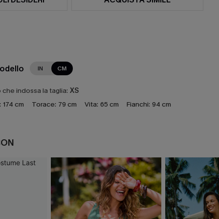
modello
IN
CM
che indossa la taglia:
XS
:
174 cm
Torace:
79 cm
Vita:
65 cm
Fianchi:
94 cm
CON