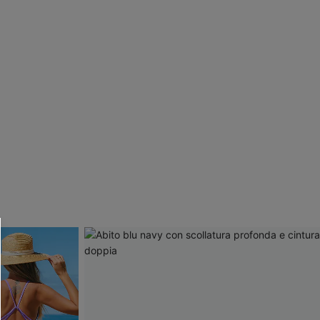
R OTTENERE
 MINIMO D'ORDINE
O PIÙ ARTICOLI