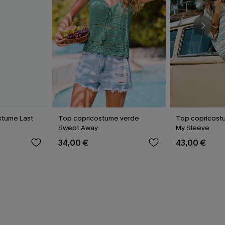
stume Last
Top copricostume verde
Top copricostu
Swept Away
My Sleeve
34,00 €
43,00 €