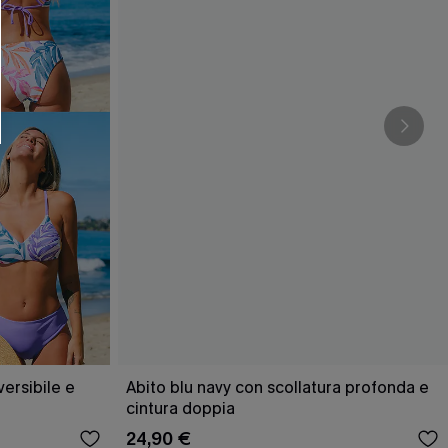
O SCONT
ere e-mail di marketing (compresi contenuti
ti i nostri
Termini e condizioni
. Potremmo
 di tracciamento come i pixel presenti nelle
rte, valutare il livello di coinvolgimento,
dotti che potrebbero interessarti, il tutto
y
. Puoi annullare l'iscrizione in qualsiasi
versibile e
Abito blu navy con scollatura profonda e
cintura doppia
24,90 €