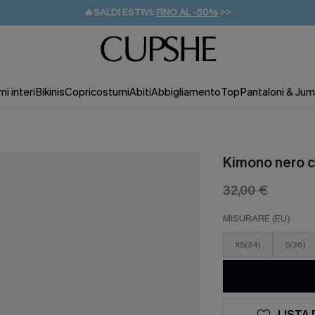
🔥SALDI ESTIVI:
FINO AL -50%
>>
💌REGALO PER I NUOVI: 20% DI SCONTO*
🚚SPEDIZIONE GRATUITA DA 49€
i interi
Bikinis
Copricostumi
Abiti
Abbigliamento
Top
Pantaloni & Jum
Kimono nero c
32,00 €
MISURARE (EU)
XS(34)
S(36)
LISTA 