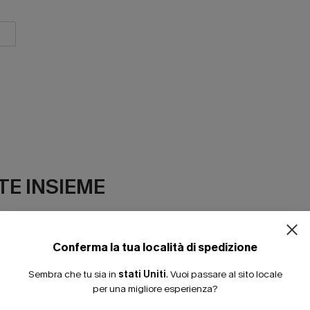
ISCRIVITI PE
E INSIEME
15% DI SCONTO SENZA
20% DI SCONTO SU 2 
Conferma la tua località di spedizione
Sembra che tu sia in
stati Uniti
.
Vuoi passare al sito locale
per una migliore esperienza?