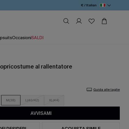
€ / Italian
psuits
Occasioni
SALDI
opricostume al rallentatore
Guida alle taglie
M(38)
L(40/42)
XL(44)
AVVISAMI
DEI DESIDERI
ACQUISTA SIMILE