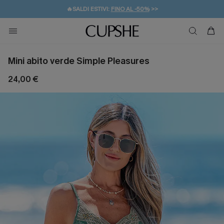
🔥SALDI ESTIVI:
FINO AL -50%
>>
💌REGALO PER I NUOVI: 20% DI SCONTO*
🚚SPEDIZIONE GRATUITA DA 49€
Mini abito verde Simple Pleasures
24,00 €