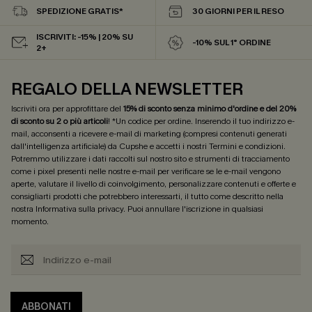
SPEDIZIONE GRATIS*
30 GIORNI PER IL RESO
ISCRIVITI: -15% | 20% SU
-10% SUL 1° ORDINE
2+
REGALO DELLA NEWSLETTER
Iscriviti ora per approfittare del
15% di sconto senza minimo d'ordine e del 20%
di sconto su 2 o più articoli
! *Un codice per ordine. Inserendo il tuo indirizzo e-
mail, acconsenti a ricevere e-mail di marketing (compresi contenuti generati
dall'intelligenza artificiale) da Cupshe e accetti i nostri
Termini e condizioni
.
Potremmo utilizzare i dati raccolti sul nostro sito e strumenti di tracciamento
come i pixel presenti nelle nostre e-mail per verificare se le e-mail vengono
aperte, valutare il livello di coinvolgimento, personalizzare contenuti e offerte e
consigliarti prodotti che potrebbero interessarti, il tutto come descritto nella
nostra
Informativa sulla privacy
. Puoi annullare l'iscrizione in qualsiasi
momento.
ABBONATI