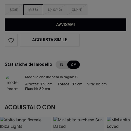
S(36)
M(38)
L(40/42)
XL(44)
AVVISAMI
ACQUISTA SIMILE
Statistiche del modello
IN
CM
Modello che indossa la taglia:
S
Altezza:
173 cm
Torace:
87 cm
Vita:
66 cm
Fianchi:
82 cm
ACQUISTALO CON