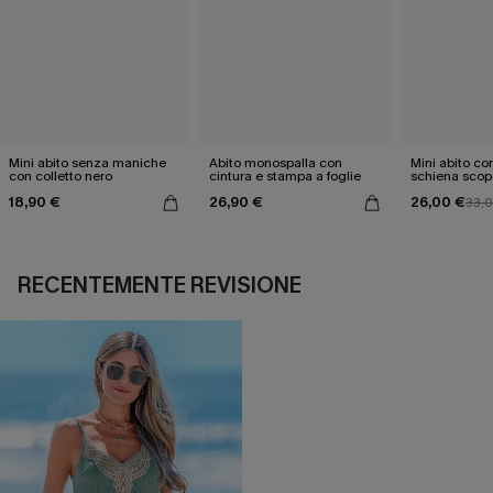
Mini abito senza maniche
Abito monospalla con
Mini abito con
con colletto nero
cintura e stampa a foglie
schiena scop
18,90 €
26,90 €
26,00 €
33,
RECENTEMENTE REVISIONE