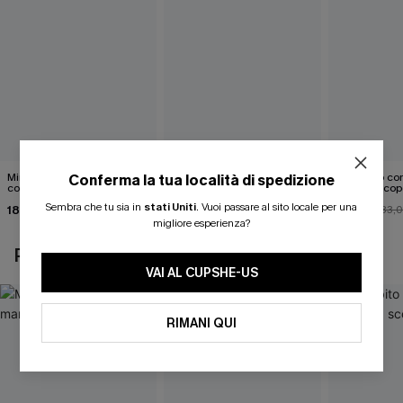
Mini abito senza maniche
Abito monospalla con
Mini abito con
Conferma la tua località di spedizione
con colletto nero
cintura e stampa a foglie
schiena scop
Sembra che tu sia in
stati Uniti
.
Vuoi passare al sito locale per una
18,90 €
26,90 €
26,00 €
33,
migliore esperienza?
POTREBBE INTERESSARTI ANCHE
VAI AL CUPSHE-US
RIMANI QUI