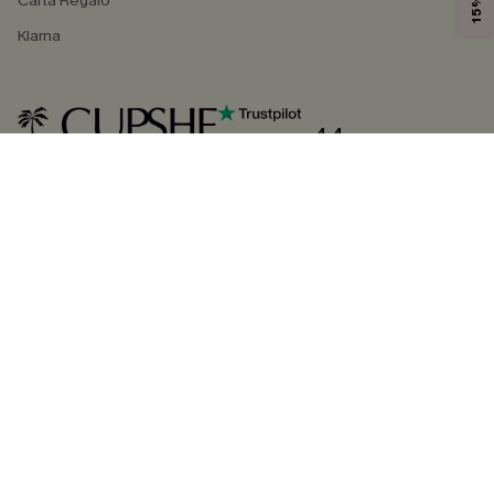
Carta Regalo
Klarna
4.4
SEGUICI SU
©2026 CUPSHE ITALIA
Informativa sulla privacy
|
Termini e condizioni
Gestione dei cookie