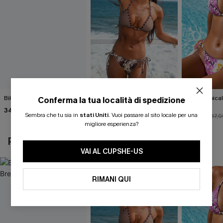
Bikini nero Island Breeze
Completo bikini con stampa
Bikini tropica
Conferma la tua località di spedizione
animalier molto
Fauna
34,00 €
accattivante
Sembra che tu sia in
stati Uniti
.
Vuoi passare al sito locale per una
27,00 €
33,00 €
30,00 €
37,0
migliore esperienza?
POTREBBE INTERESSARTI ANCHE
VAI AL CUPSHE-US
RIMANI QUI