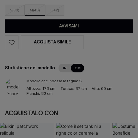
S(38)
M(40)
L(42)
AVVISAMI
ACQUISTA SIMILE
Statistiche del modello
IN
CM
Modello che indossa la taglia:
S
Altezza:
173 cm
Torace:
87 cm
Vita:
66 cm
Fianchi:
82 cm
ACQUISTALO CON