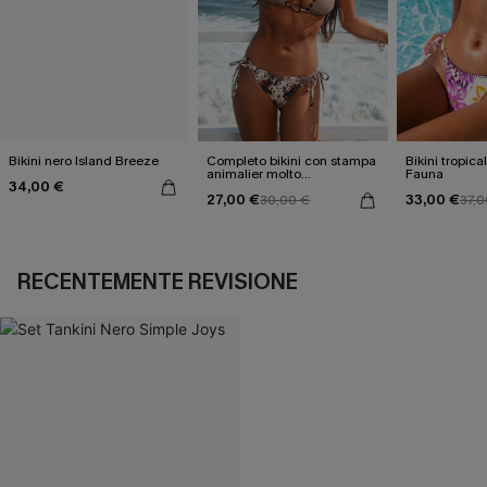
Bikini nero Island Breeze
Completo bikini con stampa
Bikini tropica
animalier molto
Fauna
34,00 €
accattivante
27,00 €
33,00 €
30,00 €
37,0
RECENTEMENTE REVISIONE