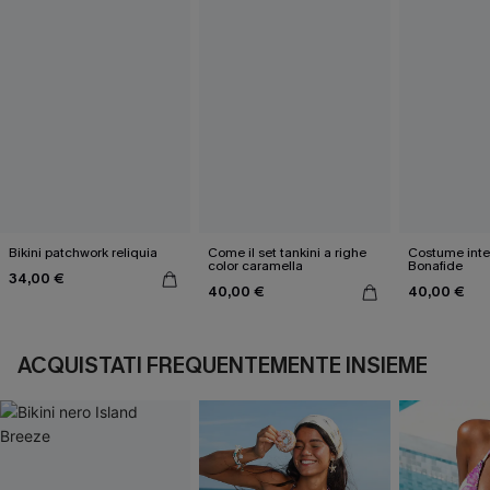
Bikini patchwork reliquia
Come il set tankini a righe
Costume inte
color caramella
Bonafide
34,00 €
40,00 €
40,00 €
ACQUISTATI FREQUENTEMENTE INSIEME