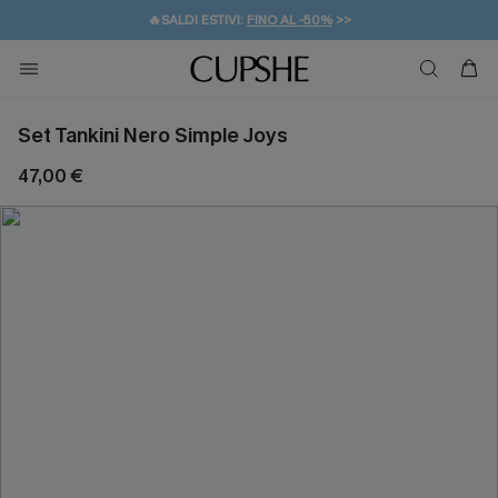
🔥SALDI ESTIVI:
FINO AL -50%
>>
💌REGALO PER I NUOVI: 20% DI SCONTO*
🚚SPEDIZIONE GRATUITA DA 49€
Set Tankini Nero Simple Joys
47,00 €