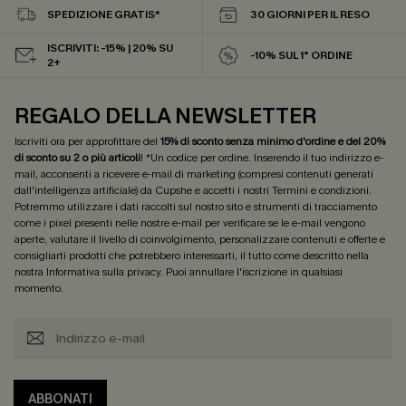
SPEDIZIONE GRATIS*
30 GIORNI PER IL RESO
ISCRIVITI: -15% | 20% SU
-10% SUL 1° ORDINE
2+
REGALO DELLA NEWSLETTER
Iscriviti ora per approfittare del
15% di sconto senza minimo d'ordine e del 20%
di sconto su 2 o più articoli
! *Un codice per ordine. Inserendo il tuo indirizzo e-
mail, acconsenti a ricevere e-mail di marketing (compresi contenuti generati
dall'intelligenza artificiale) da Cupshe e accetti i nostri
Termini e condizioni
.
Potremmo utilizzare i dati raccolti sul nostro sito e strumenti di tracciamento
come i pixel presenti nelle nostre e-mail per verificare se le e-mail vengono
aperte, valutare il livello di coinvolgimento, personalizzare contenuti e offerte e
consigliarti prodotti che potrebbero interessarti, il tutto come descritto nella
nostra
Informativa sulla privacy
. Puoi annullare l'iscrizione in qualsiasi
momento.
ABBONATI