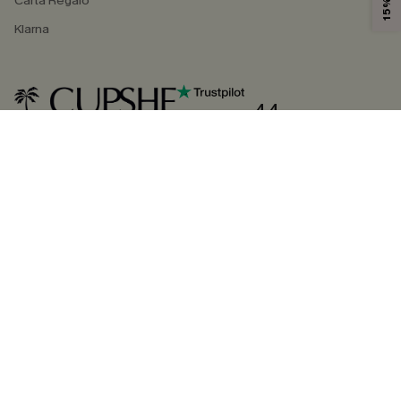
Carta Regalo
Klarna
4.4
SEGUICI SU
©2026 CUPSHE ITALIA
Informativa sulla privacy
|
Termini e condizioni
Gestione dei cookie