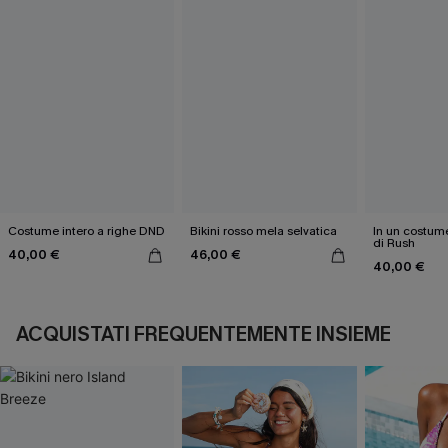
Costume intero a righe DND
Bikini rosso mela selvatica
In un costume
di Rush
40,00 €
46,00 €
40,00 €
ACQUISTATI FREQUENTEMENTE INSIEME