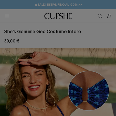
🔥SALDI ESTIVI:
FINO AL -50%
>>
💌REGALO PER I NUOVI: 20% DI SCONTO*
🚚SPEDIZIONE GRATUITA DA 49€
She’s Genuine Geo Costume Intero
39,00 €