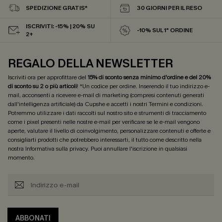
SPEDIZIONE GRATIS*
30 GIORNI PER IL RESO
ISCRIVITI: -15% | 20% SU
-10% SUL 1° ORDINE
2+
REGALO DELLA NEWSLETTER
Iscriviti ora per approfittare del
15% di sconto senza minimo d'ordine e del 20%
di sconto su 2 o più articoli
! *Un codice per ordine. Inserendo il tuo indirizzo e-
mail, acconsenti a ricevere e-mail di marketing (compresi contenuti generati
dall'intelligenza artificiale) da Cupshe e accetti i nostri
Termini e condizioni
.
Potremmo utilizzare i dati raccolti sul nostro sito e strumenti di tracciamento
come i pixel presenti nelle nostre e-mail per verificare se le e-mail vengono
aperte, valutare il livello di coinvolgimento, personalizzare contenuti e offerte e
consigliarti prodotti che potrebbero interessarti, il tutto come descritto nella
nostra
Informativa sulla privacy
. Puoi annullare l'iscrizione in qualsiasi
momento.
ABBONATI