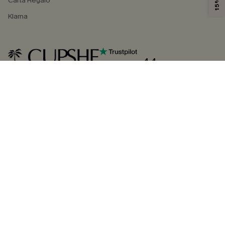
Carta Regalo
Klarna
4.4
SEGUICI SU
©2026 CUPSHE ITALIA
Informativa sulla privacy
|
Termini e condizioni
Gestione dei cookie