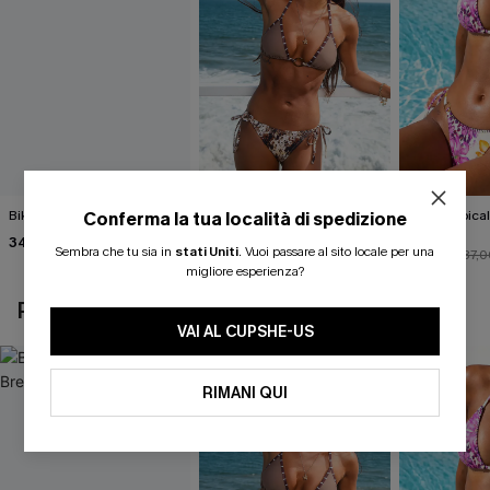
Bikini nero Island Breeze
Completo bikini con stampa
Bikini tropica
Conferma la tua località di spedizione
animalier molto
Fauna
34,00 €
accattivante
Sembra che tu sia in
stati Uniti
.
Vuoi passare al sito locale per una
27,00 €
33,00 €
30,00 €
37,0
migliore esperienza?
POTREBBE INTERESSARTI ANCHE
VAI AL CUPSHE-US
RIMANI QUI