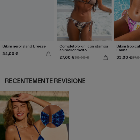
Bikini nero Island Breeze
Completo bikini con stampa
Bikini tropica
animalier molto
Fauna
34,00 €
accattivante
27,00 €
33,00 €
30,00 €
37,0
RECENTEMENTE REVISIONE