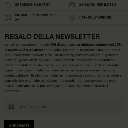
SPEDIZIONE GRATIS*
30 GIORNI PER IL RESO
ISCRIVITI: -15% | 20% SU
-10% SUL 1° ORDINE
2+
REGALO DELLA NEWSLETTER
Iscriviti ora per approfittare del
15% di sconto senza minimo d'ordine e del 20%
di sconto su 2 o più articoli
! *Un codice per ordine. Inserendo il tuo indirizzo e-
mail, acconsenti a ricevere e-mail di marketing (compresi contenuti generati
dall'intelligenza artificiale) da Cupshe e accetti i nostri
Termini e condizioni
.
Potremmo utilizzare i dati raccolti sul nostro sito e strumenti di tracciamento
come i pixel presenti nelle nostre e-mail per verificare se le e-mail vengono
aperte, valutare il livello di coinvolgimento, personalizzare contenuti e offerte e
consigliarti prodotti che potrebbero interessarti, il tutto come descritto nella
nostra
Informativa sulla privacy
. Puoi annullare l'iscrizione in qualsiasi
momento.
ABBONATI