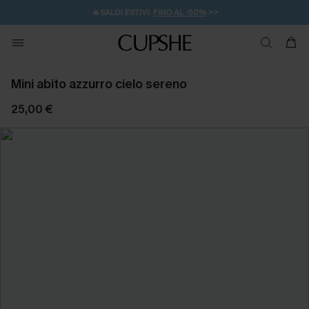
🔥SALDI ESTIVI:
FINO AL -50%
>>
💌REGALO PER I NUOVI: 20% DI SCONTO*
🚚SPEDIZIONE GRATUITA DA 49€
Mini abito azzurro cielo sereno
25,00 €