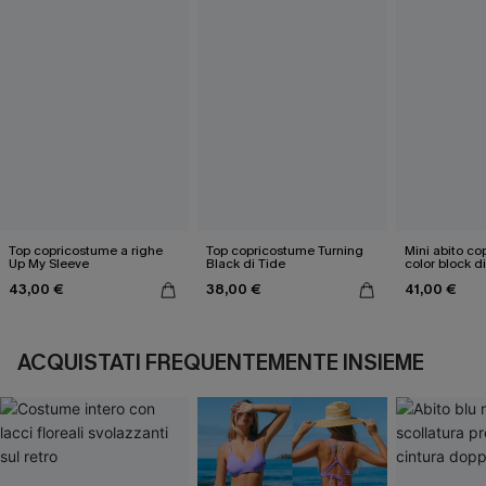
Top copricostume a righe
Top copricostume Turning
Mini abito c
Up My Sleeve
Black di Tide
color block di
43,00 €
38,00 €
41,00 €
ACQUISTATI FREQUENTEMENTE INSIEME