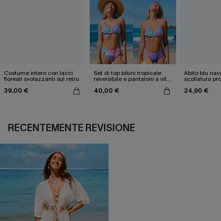
Costume intero con lacci
Set di top bikini tropicale
Abito blu nav
floreali svolazzanti sul retro
reversibile e pantaloni a vita
scollatura pr
media
cintura doppi
39,00 €
40,00 €
24,90 €
RECENTEMENTE REVISIONE