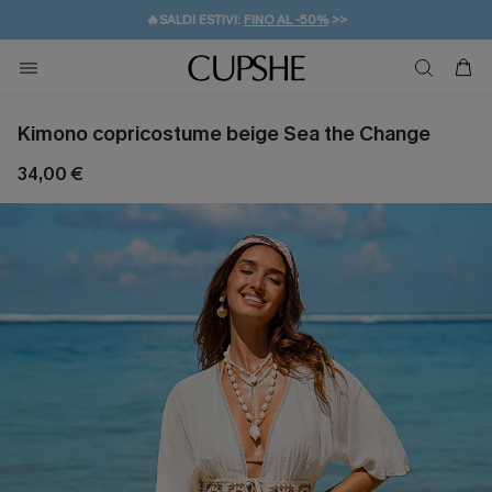
🔥SALDI ESTIVI:
FINO AL -50%
>>
💌REGALO PER I NUOVI: 20% DI SCONTO*
🚚SPEDIZIONE GRATUITA DA 49€
Kimono copricostume beige Sea the Change
34,00 €