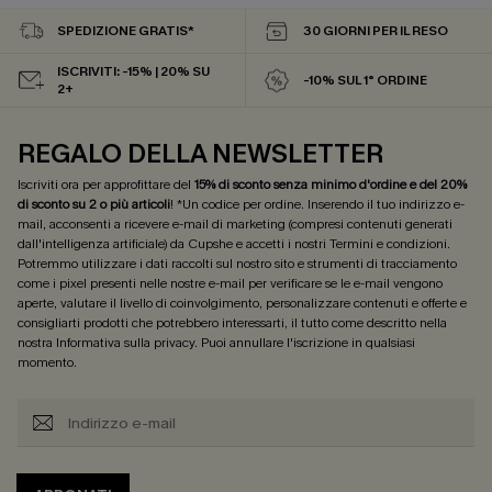
SPEDIZIONE GRATIS*
30 GIORNI PER IL RESO
ISCRIVITI: -15% | 20% SU
-10% SUL 1° ORDINE
2+
REGALO DELLA NEWSLETTER
Iscriviti ora per approfittare del
15% di sconto senza minimo d'ordine e del 20%
di sconto su 2 o più articoli
! *Un codice per ordine. Inserendo il tuo indirizzo e-
mail, acconsenti a ricevere e-mail di marketing (compresi contenuti generati
dall'intelligenza artificiale) da Cupshe e accetti i nostri
Termini e condizioni
.
Potremmo utilizzare i dati raccolti sul nostro sito e strumenti di tracciamento
come i pixel presenti nelle nostre e-mail per verificare se le e-mail vengono
aperte, valutare il livello di coinvolgimento, personalizzare contenuti e offerte e
consigliarti prodotti che potrebbero interessarti, il tutto come descritto nella
nostra
Informativa sulla privacy
. Puoi annullare l'iscrizione in qualsiasi
momento.