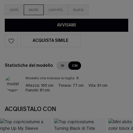
S(36)
M(38)
L(40/42)
XL(44)
AVVISAMI
ACQUISTA SIMILE
Statistiche del modello
IN
CM
Modello che indossa la taglia:
S
Altezza:
165 cm
Torace:
77 cm
Vita:
61 cm
Fianchi:
81 cm
ACQUISTALO CON