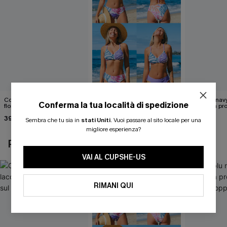
Costume intero con lacci
Set di top bikini tropicale
Abito blu nav
Conferma la tua località di spedizione
floreali svolazzanti sul retro
reversibile e pantaloni a vita
scollatura pr
media
cintura doppi
39,00 €
40,00 €
24,90 €
Sembra che tu sia in
stati Uniti
.
Vuoi passare al sito locale per una
migliore esperienza?
POTREBBE INTERESSARTI ANCHE
VAI AL CUPSHE-US
RIMANI QUI