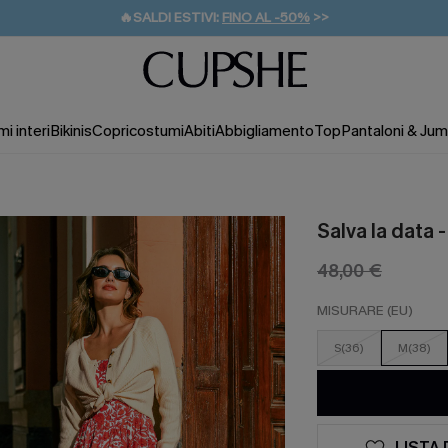
🔥SALDI ESTIVI:
FINO AL -50%
>>
💌REGALO PER I NUOVI: 20% DI SCONTO*
🚚SPEDIZIONE GRATUITA DA 49€
i interi
Bikinis
Copricostumi
Abiti
Abbigliamento
Top
Pantaloni & Jum
Salva la data -
48,00 €
MISURARE (EU)
S(36)
M(38)
LISTA 