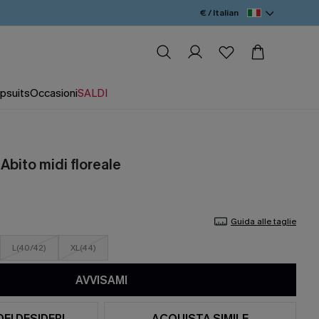
€ / Italian
psuits
Occasioni
SALDI
 Abito midi floreale
Guida alle taglie
L(40/42)
XL(44)
AVVISAMI
DEI DESIDERI
ACQUISTA SIMILE