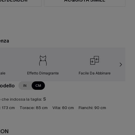
enza
ale
Effetto Dimagrante
Facile Da Abbinare
C
modello
IN
CM
che indossa la taglia:
S
:
173 cm
Torace:
85 cm
Vita:
60 cm
Fianchi:
90 cm
CON