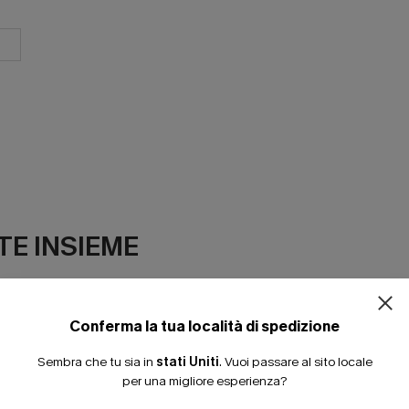
ISCRIVITI PE
E INSIEME
15% DI SCONTO SENZA
20% DI SCONTO SU 2 
Conferma la tua località di spedizione
Sembra che tu sia in
stati Uniti
.
Vuoi passare al sito locale
per una migliore esperienza?