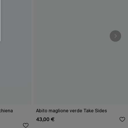
O SCONT
ere e-mail di marketing (compresi contenuti
ti i nostri
Termini e condizioni
. Potremmo
 di tracciamento come i pixel presenti nelle
rte, valutare il livello di coinvolgimento,
dotti che potrebbero interessarti, il tutto
y
. Puoi annullare l'iscrizione in qualsiasi
schiena
Abito maglione verde Take Sides
43,00 €