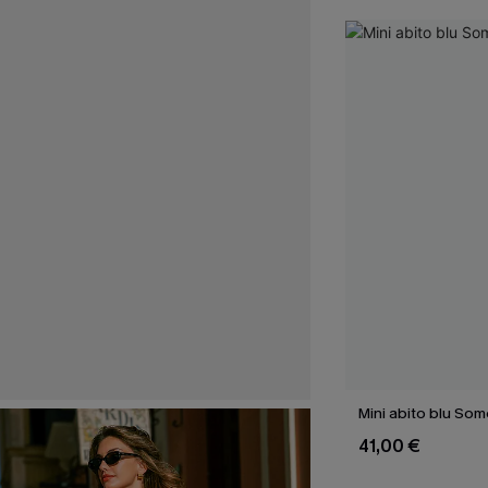
Mini abito blu So
41,00 €