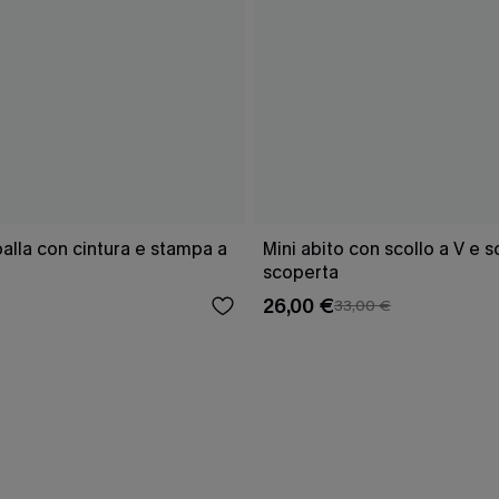
lla con cintura e stampa a
Mini abito con scollo a V e 
scoperta
26,00 €
33,00 €