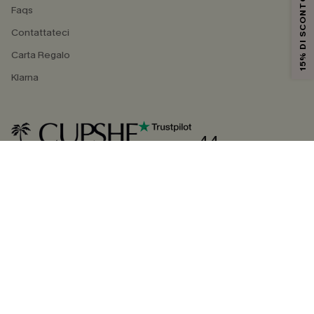
15% DI SCONTO
Faqs
Contattateci
Carta Regalo
Klarna
4.4
SEGUICI SU
©2026 CUPSHE ITALIA
Informativa sulla privacy
|
Termini e condizioni