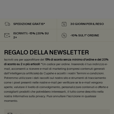
SPEDIZIONE GRATIS*
30 GIORNI PER IL RESO
ISCRIVITI: -15% | 20% SU
-10% SUL 1° ORDINE
2+
REGALO DELLA NEWSLETTER
Iscriviti ora per approfittare del
15% di sconto senza minimo d'ordine e del 20%
di sconto su 2 o più articoli
! *Un codice per ordine. Inserendo il tuo indirizzo e-
mail, acconsenti a ricevere e-mail di marketing (compresi contenuti generati
dall'intelligenza artificiale) da Cupshe e accetti i nostri
Termini e condizioni
.
Potremmo utilizzare i dati raccolti sul nostro sito e strumenti di tracciamento
come i pixel presenti nelle nostre e-mail per verificare se le e-mail vengono
aperte, valutare il livello di coinvolgimento, personalizzare contenuti e offerte e
consigliarti prodotti che potrebbero interessarti, il tutto come descritto nella
nostra
Informativa sulla privacy
. Puoi annullare l'iscrizione in qualsiasi
momento.