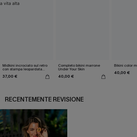
Midkini incrociato sul retro
Completo bikini marrone
Bikini color 
con stampa leopardata
Under Your Skin
40,00 €
classica e set a vita alta
37,00 €
40,00 €
RECENTEMENTE REVISIONE