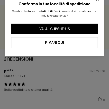
Conferma la tua località di spedizione
Sembra che tu sia in
stati Uniti
.
Vuoi passare al sito locale per una
5.0
2 RECENSIONI
migliore esperienza?
Guadagna più di 30 punti per ogni recensione che lasci!
VAI AL CUPSHE-US
VALUTARE
RIMANI QUI
2 RECENSIONI
p****
05/07/2026
Taglia (EU):
L / L
Bella vestibilita e ottima qualità
0