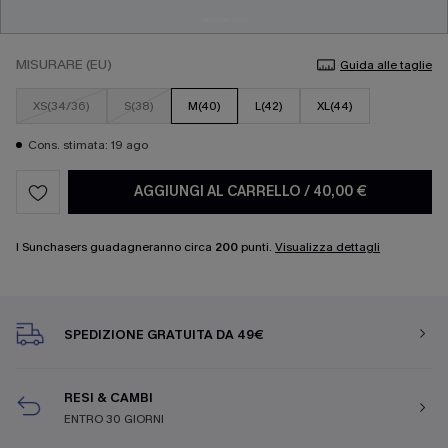
MISURARE (EU)
Guida alle taglie
XS(34/36)
S(38)
M(40)
L(42)
XL(44)
Cons. stimata: 19 ago
AGGIUNGI AL CARRELLO
/
40,00 €
I Sunchasers guadagneranno circa
200
punti.
Visualizza dettagli
SPEDIZIONE GRATUITA DA 49€
RESI & CAMBI
ENTRO 30 GIORNI