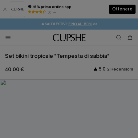
🎁-15% primo ordine app
Ottenere
50 k+
⚡️-15% SUGLI ESSENZIALI DA VACANZA |
ACQUISTA
🔥SALDI ESTIVI:
FINO AL -50%
>>
💌REGALO PER I NUOVI: 20% DI SCONTO*
🚚SPEDIZIONE GRATUITA DA 49€
Set bikini tropicale "Tempesta di sabbia"
40,00 €
5.0
2 Recensioni