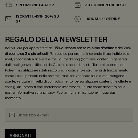
SPEDIZIONE GRATIS*
30 GIORNI PER IL RESO
ISCRIVITI: -15% | 20% SU
-10% SUL 1° ORDINE
2+
REGALO DELLA NEWSLETTER
Iscriviti ora per approfittare del
15% di sconto senza minimo d'ordine e del 20%
di sconto su 2 o più articoli
! *Un codice per ordine. Inserendo il tuo indirizzo e-
mail, acconsenti a ricevere e-mail di marketing (compresi contenuti generati
dall'intelligenza artificiale) da Cupshe e accetti i nostri
Termini e condizioni
.
Potremmo utilizzare i dati raccolti sul nostro sito e strumenti di tracciamento
come i pixel presenti nelle nostre e-mail per verificare se le e-mail vengono
aperte, valutare il livello di coinvolgimento, personalizzare contenuti e offerte e
consigliarti prodotti che potrebbero interessarti, il tutto come descritto nella
nostra
Informativa sulla privacy
. Puoi annullare l'iscrizione in qualsiasi
momento.
ABBONATI