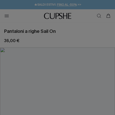
🔥SALDI ESTIVI:
FINO AL -50%
>>
💌REGALO PER I NUOVI: 20% DI SCONTO*
🚚SPEDIZIONE GRATUITA DA 49€
Pantaloni a righe Sail On
36,00 €