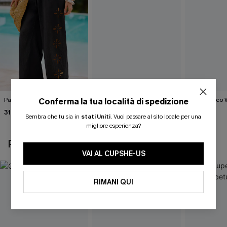
Pantaloni neri illuminanti
Pantaloni blu esagerati
Gilet bianco 
Conferma la tua località di spedizione
31,00 €
36,00 €
40,00 €
36,00 €
Sembra che tu sia in
stati Uniti
.
Vuoi passare al sito locale per una
migliore esperienza?
POTREBBE INTERESSARTI ANCHE
VAI AL CUPSHE-US
RIMANI QUI