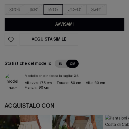
XS(34)
S(36)
M(38)
L(40/42)
XL(44)
AVVISAMI
ACQUISTA SIMILE
Statistiche del modello
IN
CM
Modello che indossa la taglia:
XS
Altezza:
173 cm
Torace:
80 cm
Vita:
60 cm
Fianchi:
90 cm
ACQUISTALO CON