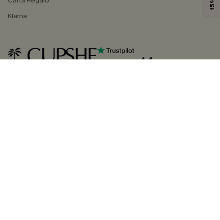
Carta Regalo
Klarna
4.4
SEGUICI SU
©2026 CUPSHE ITALIA
Informativa sulla privacy
|
Termini e condizioni
Gestione dei cookie