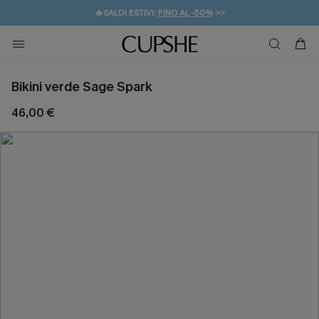
🔥SALDI ESTIVI:
FINO AL -50%
>>
💌REGALO PER I NUOVI: 20% DI SCONTO*
🚚SPEDIZIONE GRATUITA DA 49€
Bikini verde Sage Spark
46,00 €