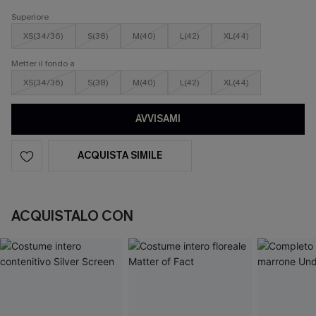
Superiore
XS(34/36)
S(38)
M(40)
L(42)
XL(44)
Metter il fondo a
XS(34/36)
S(38)
M(40)
L(42)
XL(44)
AVVISAMI
ACQUISTA SIMILE
ACQUISTALO CON