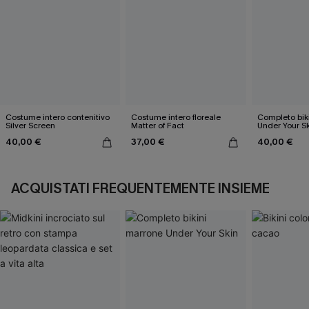
Costume intero contenitivo
Costume intero floreale
Completo bik
Silver Screen
Matter of Fact
Under Your S
40,00 €
37,00 €
40,00 €
ACQUISTATI FREQUENTEMENTE INSIEME