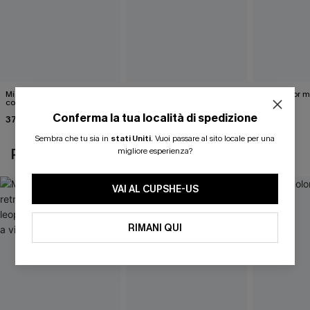
Midkini incrociato sul retro
Completo bikini marrone
Bikini color 
con stampa leopardata
Under Your Skin
40,00 €
classica e set a vita alta
Conferma la tua località di spedizione
37,00 €
40,00 €
Sembra che tu sia in
stati Uniti
.
Vuoi passare al sito locale per una
migliore esperienza?
POTREBBE INTERESSARTI ANCHE
VAI AL CUPSHE-US
RIMANI QUI