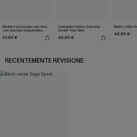
Midkini incrociato sul retro
Completo bikini marrone
Bikini color 
con stampa leopardata
Under Your Skin
40,00 €
classica e set a vita alta
37,00 €
40,00 €
RECENTEMENTE REVISIONE