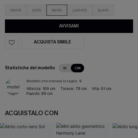
XS(34)
S(36)
M(38)
L(40/42)
XL(44)
AVVISAMI
ACQUISTA SIMILE
Statistiche del modello
IN
CM
Modello che indossa la taglia:
S
Altezza:
169 cm
Torace:
78 cm
Vita:
61 cm
Fianchi:
89 cm
ACQUISTALO CON