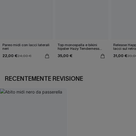
Pareo midi con lacci laterali
Top monospalla e bikini
Release Happ
neri
hipster Hazy Tenderness
lacci sul retro
Flower
bassa
22,00 €
35,00 €
31,00 €
24,00 €
39,0
RECENTEMENTE REVISIONE