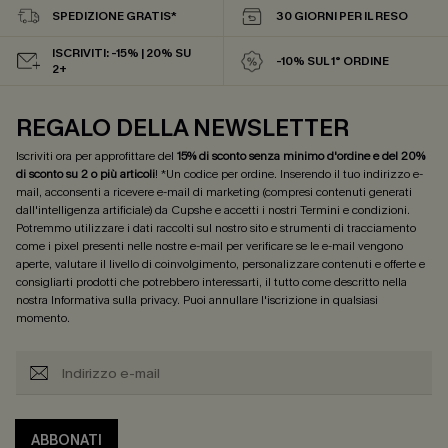
SPEDIZIONE GRATIS*
30 GIORNI PER IL RESO
ISCRIVITI: -15% | 20% SU
-10% SUL 1° ORDINE
2+
REGALO DELLA NEWSLETTER
Iscriviti ora per approfittare del
15% di sconto senza minimo d'ordine e del 20%
di sconto su 2 o più articoli
! *Un codice per ordine. Inserendo il tuo indirizzo e-
mail, acconsenti a ricevere e-mail di marketing (compresi contenuti generati
dall'intelligenza artificiale) da Cupshe e accetti i nostri
Termini e condizioni
.
Potremmo utilizzare i dati raccolti sul nostro sito e strumenti di tracciamento
come i pixel presenti nelle nostre e-mail per verificare se le e-mail vengono
aperte, valutare il livello di coinvolgimento, personalizzare contenuti e offerte e
consigliarti prodotti che potrebbero interessarti, il tutto come descritto nella
nostra
Informativa sulla privacy
. Puoi annullare l'iscrizione in qualsiasi
momento.
ABBONATI