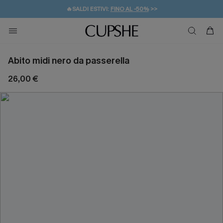
🔥SALDI ESTIVI:
FINO AL -50%
>>
💌REGALO PER I NUOVI: 20% DI SCONTO*
🚚SPEDIZIONE GRATUITA DA 49€
Abito midi nero da passerella
26,00 €