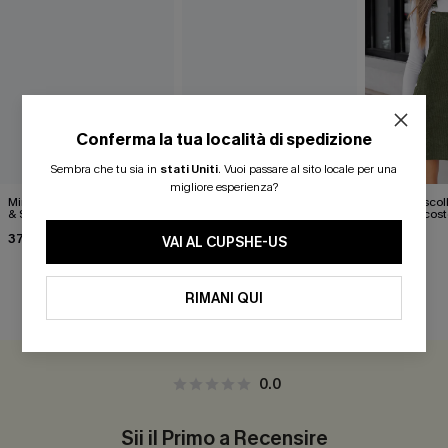
Conferma la tua località di spedizione
Sembra che tu sia in
stati Uniti
.
Vuoi passare al sito locale per una
migliore esperienza?
Minigonna arancione Cider
Cuore d'oro top bianco
Gonna a scol
& Spice
velluto a cost
35,00 €
37,00 €
32,00 €
VAI AL CUPSHE-US
RIMANI QUI
RECENSIONI DEI CLIENTI
0.0
Sii il Primo a Recensire