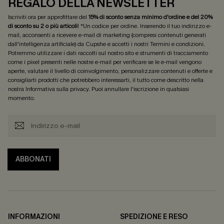
REGALO DELLA NEWSLETTER
Iscriviti ora per approfittare del
15% di sconto senza minimo d'ordine e del 20%
di sconto su 2 o più articoli
! *Un codice per ordine. Inserendo il tuo indirizzo e-
mail, acconsenti a ricevere e-mail di marketing (compresi contenuti generati
dall'intelligenza artificiale) da Cupshe e accetti i nostri
Termini e condizioni
.
Potremmo utilizzare i dati raccolti sul nostro sito e strumenti di tracciamento
come i pixel presenti nelle nostre e-mail per verificare se le e-mail vengono
aperte, valutare il livello di coinvolgimento, personalizzare contenuti e offerte e
consigliarti prodotti che potrebbero interessarti, il tutto come descritto nella
nostra
Informativa sulla privacy
. Puoi annullare l'iscrizione in qualsiasi
momento.
ABBONATI
INFORMAZIONI
SPEDIZIONE E RESO