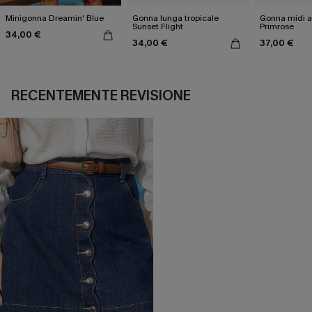
Minigonna Dreamin' Blue
Gonna lunga tropicale
Gonna midi a
Sunset Flight
Primrose
34,00 €
34,00 €
37,00 €
RECENTEMENTE REVISIONE