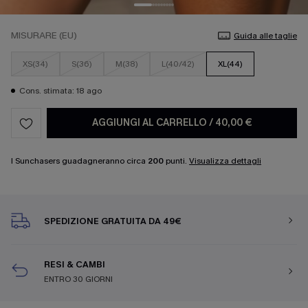
MISURARE (EU)
Guida alle taglie
XS(34)
S(36)
M(38)
L(40/42)
XL(44)
Cons. stimata: 18 ago
AGGIUNGI AL CARRELLO
/
40,00 €
I Sunchasers guadagneranno circa
200
punti.
Visualizza dettagli
SPEDIZIONE GRATUITA DA 49€
RESI & CAMBI
ENTRO 30 GIORNI