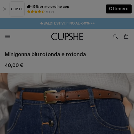
🎁-15% primo ordine app
Ottenere
50 k+
⚡️-15% SUGLI ESSENZIALI DA VACANZA |
ACQUISTA
🔥SALDI ESTIVI:
FINO AL -50%
>>
💌REGALO PER I NUOVI: 20% DI SCONTO*
🚚SPEDIZIONE GRATUITA DA 49€
Minigonna blu rotonda e rotonda
40,00 €