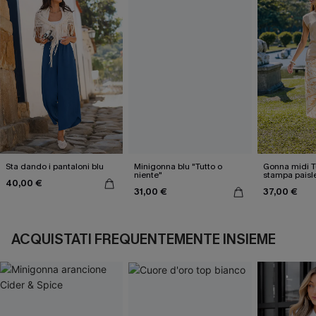
Sta dando i pantaloni blu
Minigonna blu "Tutto o
Gonna midi T
niente"
stampa paisl
40,00 €
31,00 €
37,00 €
ACQUISTATI FREQUENTEMENTE INSIEME