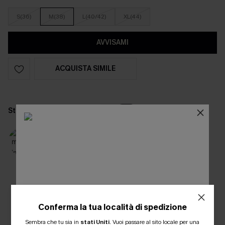
S(36)
M(38)
L(40/42)
XL(44)
AVVISAMI
ACQUISTA SIMILE
Statistiche del modello
IN
CM
Modello che indossa la taglia:
S
Altezza:
175 cm
Torace:
84 cm
Vita:
60 cm
Fianchi:
90 cm
Vi piace? Condividetelo!
Conferma la tua località di spedizione
ISCRIVITI PER OTTENERE
Sembra che tu sia in
stati Uniti
.
Vuoi passare al sito locale per una