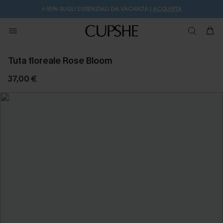
⚡️-15% SUGLI ESSENZIALI DA VACANZA |
ACQUISTA
Tuta floreale Rose Bloom
37,00 €