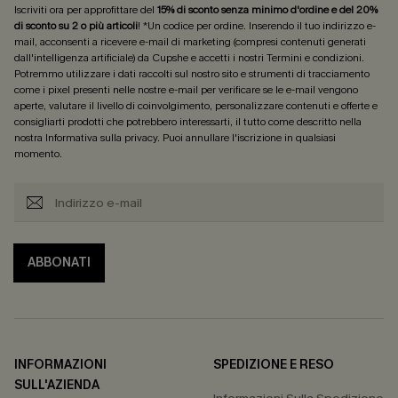
Iscriviti ora per approfittare del
15% di sconto senza minimo d'ordine e del 20%
di sconto su 2 o più articoli
! *Un codice per ordine. Inserendo il tuo indirizzo e-
mail, acconsenti a ricevere e-mail di marketing (compresi contenuti generati
dall'intelligenza artificiale) da Cupshe e accetti i nostri
Termini e condizioni
.
Potremmo utilizzare i dati raccolti sul nostro sito e strumenti di tracciamento
come i pixel presenti nelle nostre e-mail per verificare se le e-mail vengono
aperte, valutare il livello di coinvolgimento, personalizzare contenuti e offerte e
consigliarti prodotti che potrebbero interessarti, il tutto come descritto nella
nostra
Informativa sulla privacy
. Puoi annullare l'iscrizione in qualsiasi
momento.
ABBONATI
INFORMAZIONI
SPEDIZIONE E RESO
SULL'AZIENDA