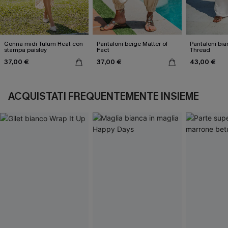
Gonna midi Tulum Heat con
Pantaloni beige Matter of
Pantaloni b
stampa paisley
Fact
Thread
37,00 €
37,00 €
43,00 €
ACQUISTATI FREQUENTEMENTE INSIEME