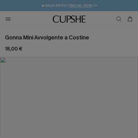
🔥SALDI ESTIVI:
FINO AL -50%
>>
💌REGALO PER I NUOVI: 20% DI SCONTO*
🚚SPEDIZIONE GRATUITA DA 49€
Gonna Mini Avvolgente a Costine
18,00 €