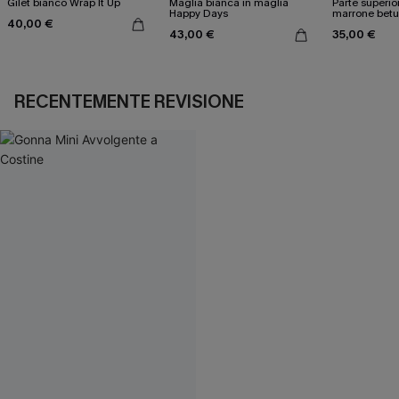
Gilet bianco Wrap It Up
Maglia bianca in maglia
Parte superio
Happy Days
marrone betu
40,00 €
43,00 €
35,00 €
RECENTEMENTE REVISIONE