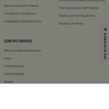
Informazioni Sulla Spedizione
Recensioni Dei Clienti
Tracciamento Dell'Ordine
Termini E Condizioni
Politica Di Restituzione
Informativa Sulla Privacy
Iniziare Un Reso
15% DI SCONTO
CENTRO SERVIZI
Misura Delle Dimensioni
Faqs
Contattateci
Carta Regalo
Klarna
4.3