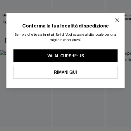
Gilet bianco Wrap It Up
Maglia bianca in maglia
Parte superio
Happy Days
marrone betu
40,00 €
Conferma la tua località di spedizione
43,00 €
35,00 €
Sembra che tu sia in
stati Uniti
.
Vuoi passare al sito locale per una
POTREBBE INTERESSARTI ANCHE
migliore esperienza?
VAI AL CUPSHE-US
RIMANI QUI