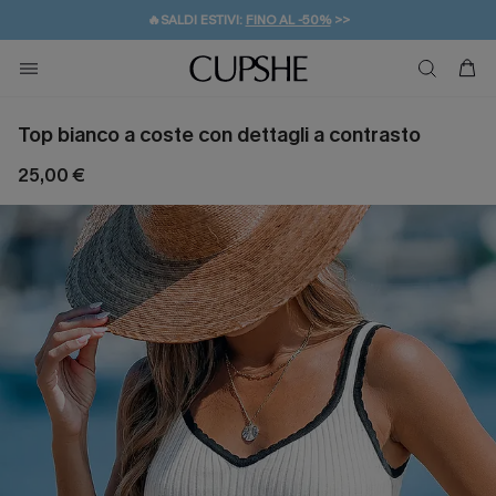
🔥SALDI ESTIVI:
FINO AL -50%
>>
💌REGALO PER I NUOVI: 20% DI SCONTO*
🚚SPEDIZIONE GRATUITA DA 49€
Top bianco a coste con dettagli a contrasto
25,00 €