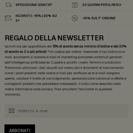
SPEDIZIONE GRATIS*
30 GIORNI PER IL RESO
ISCRIVITI: -15% | 20% SU
-10% SUL 1° ORDINE
2+
REGALO DELLA NEWSLETTER
Iscriviti ora per approfittare del
15% di sconto senza minimo d'ordine e del 20%
di sconto su 2 o più articoli
! *Un codice per ordine. Inserendo il tuo indirizzo e-
mail, acconsenti a ricevere e-mail di marketing (compresi contenuti generati
dall'intelligenza artificiale) da Cupshe e accetti i nostri
Termini e condizioni
.
Potremmo utilizzare i dati raccolti sul nostro sito e strumenti di tracciamento
come i pixel presenti nelle nostre e-mail per verificare se le e-mail vengono
aperte, valutare il livello di coinvolgimento, personalizzare contenuti e offerte e
consigliarti prodotti che potrebbero interessarti, il tutto come descritto nella
nostra
Informativa sulla privacy
. Puoi annullare l'iscrizione in qualsiasi
momento.
ABBONATI