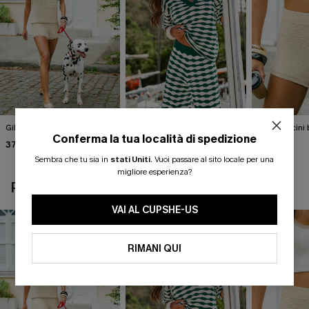
Gilet beige Break the Ice
Top in maglia con motivo
Pantaloncini 
astratto Sightsee
Summer
Conferma la tua località di spedizione
37,00 €
40,00 €
37,00 €
Sembra che tu sia in
stati Uniti
.
Vuoi passare al sito locale per una
migliore esperienza?
POTREBBE INTERESSARTI ANCHE
VAI AL CUPSHE-US
RIMANI QUI