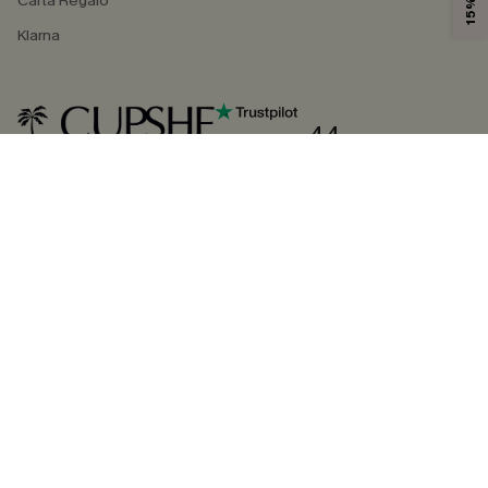
Carta Regalo
Klarna
4.4
SEGUICI SU
©2026 CUPSHE ITALIA
Informativa sulla privacy
|
Termini e condizioni
Gestione dei cookie