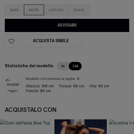
S(36)
M(38)
L(40/42)
XL(44)
AVVISAMI
ACQUISTA SIMILE
Statistiche del modello
IN
CM
Modello che indossa la taglia:
S
Altezza:
168 cm
Torace:
86 cm
Vita:
66 cm
Fianchi:
86 cm
ACQUISTALO CON