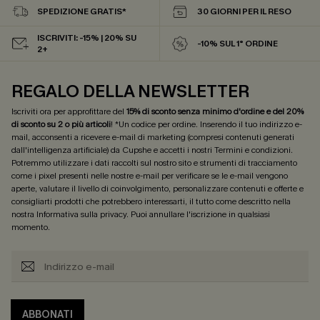
SPEDIZIONE GRATIS*
30 GIORNI PER IL RESO
ISCRIVITI: -15% | 20% SU
-10% SUL 1° ORDINE
2+
REGALO DELLA NEWSLETTER
Iscriviti ora per approfittare del
15% di sconto senza minimo d'ordine e del 20%
di sconto su 2 o più articoli
! *Un codice per ordine. Inserendo il tuo indirizzo e-
mail, acconsenti a ricevere e-mail di marketing (compresi contenuti generati
dall'intelligenza artificiale) da Cupshe e accetti i nostri
Termini e condizioni
.
Potremmo utilizzare i dati raccolti sul nostro sito e strumenti di tracciamento
come i pixel presenti nelle nostre e-mail per verificare se le e-mail vengono
aperte, valutare il livello di coinvolgimento, personalizzare contenuti e offerte e
consigliarti prodotti che potrebbero interessarti, il tutto come descritto nella
nostra
Informativa sulla privacy
. Puoi annullare l'iscrizione in qualsiasi
momento.
ABBONATI