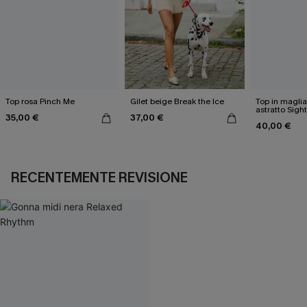
Top rosa Pinch Me
Gilet beige Break the Ice
Top in magli
astratto Sigh
35,00 €
37,00 €
40,00 €
RECENTEMENTE REVISIONE