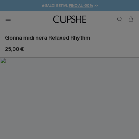
🔥SALDI ESTIVI:
FINO AL -50%
>>
💌REGALO PER I NUOVI: 20% DI SCONTO*
🚚SPEDIZIONE GRATUITA DA 49€
Gonna midi nera Relaxed Rhythm
25,00 €