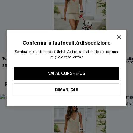
Conferma la tua località di spedizione
Sembra che tu sia in
stati Uniti
.
Vuoi passare al sito locale per una
migliore esperienza?
Top rosa Pinch Me
Gilet beige Break the Ice
Top in magli
astratto Sigh
35,00 €
37,00 €
40,00 €
VAI AL CUPSHE-US
POTREBBE INTERESSARTI ANCHE
RIMANI QUI