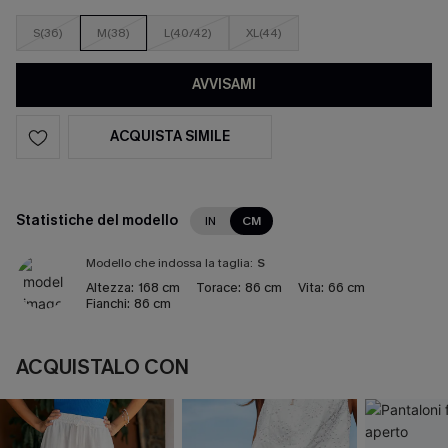
S(36)
M(38)
L(40/42)
XL(44)
AVVISAMI
ACQUISTA SIMILE
Statistiche del modello
IN
CM
Modello che indossa la taglia:
S
Altezza:
168 cm
Torace:
86 cm
Vita:
66 cm
Fianchi:
86 cm
ACQUISTALO CON