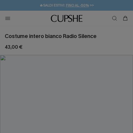
🔥SALDI ESTIVI:
FINO AL -50%
>>
💌REGALO PER I NUOVI: 20% DI SCONTO*
🚚SPEDIZIONE GRATUITA DA 49€
Costume intero bianco Radio Silence
43,00 €