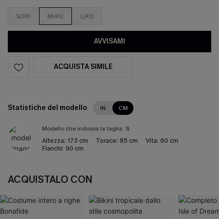
S(38)
M(40)
L(42)
AVVISAMI
ACQUISTA SIMILE
Statistiche del modello
IN
CM
Modello che indossa la taglia:
S
Altezza:
173 cm
Torace:
85 cm
Vita:
60 cm
Fianchi:
90 cm
ACQUISTALO CON