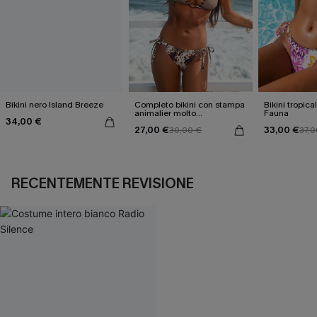
Bikini nero Island Breeze
Completo bikini con stampa
Bikini tropica
animalier molto
Fauna
34,00 €
accattivante
27,00 €
33,00 €
30,00 €
37,0
RECENTEMENTE REVISIONE