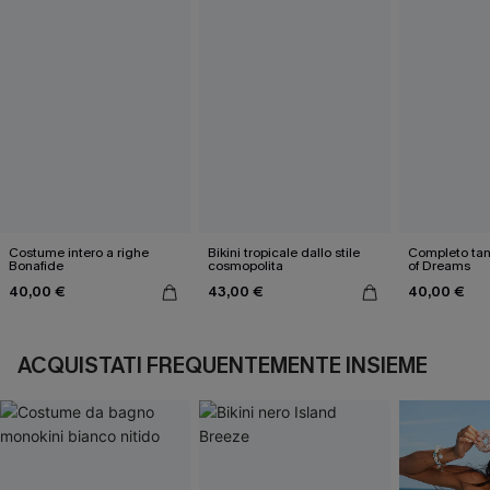
Costume intero a righe
Bikini tropicale dallo stile
Completo tank
Bonafide
cosmopolita
of Dreams
40,00 €
43,00 €
40,00 €
ACQUISTATI FREQUENTEMENTE INSIEME