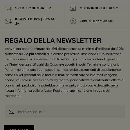
SPEDIZIONE GRATIS*
30 GIORNI PER IL RESO
ISCRIVITI: -15% | 20% SU
-10% SUL 1° ORDINE
2+
REGALO DELLA NEWSLETTER
Iscriviti ora per approfittare del
15% di sconto senza minimo d'ordine e del 20%
di sconto su 2 o più articoli
! *Un codice per ordine. Inserendo il tuo indirizzo e-
mail, acconsenti a ricevere e-mail di marketing (compresi contenuti generati
dall'intelligenza artificiale) da Cupshe e accetti i nostri
Termini e condizioni
.
Potremmo utilizzare i dati raccolti sul nostro sito e strumenti di tracciamento
come i pixel presenti nelle nostre e-mail per verificare se le e-mail vengono
aperte, valutare il livello di coinvolgimento, personalizzare contenuti e offerte e
consigliarti prodotti che potrebbero interessarti, il tutto come descritto nella
nostra
Informativa sulla privacy
. Puoi annullare l'iscrizione in qualsiasi
momento.