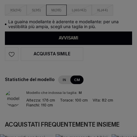
XS(34)
S(36)
M(38)
L(40/42)
XL(44)
La guaina modellante è aderente e modellante: per una
vestibilità più ampia, scegli una taglia in più.
AVVISAMI
ACQUISTA SIMILE
Statistiche del modello
IN
CM
Modello che indossa la taglia:
M
Altezza:
176 cm
Torace:
100 cm
Vita:
82 cm
Fianchi:
110 cm
ACQUISTATI FREQUENTEMENTE INSIEME