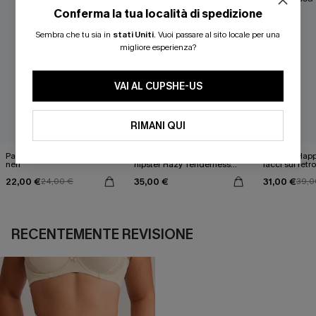
Conferma la tua località di spedizione
Sembra che tu sia in
stati Uniti
.
Vuoi passare al sito locale per una
migliore esperienza?
VAI AL CUPSHE-US
RIMANI QUI
Pareo midi con lacci laterali
Top monospalla e bikini
Release Happ
neri
hipster Hazy Tenderness
lacci sul retro
Flower
bassa
22,00 €
35,00 €
31,00 €
24,00 €
39,0
RECENTEMENTE REVISIONE