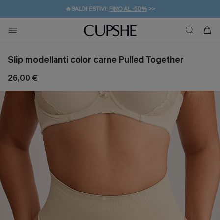
🔥SALDI ESTIVI:
FINO AL -50%
>>
💌REGALO PER I NUOVI: 20% DI SCONTO*
🚚SPEDIZIONE GRATUITA DA 49€
Slip modellanti color carne Pulled Together
26,00 €