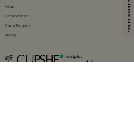
15% DI SCONTO
Faqs
Contattateci
Carta Regalo
Klarna
4.4
SEGUICI SU
©2026 CUPSHE ITALIA
Informativa sulla privacy
|
Termini e condizioni