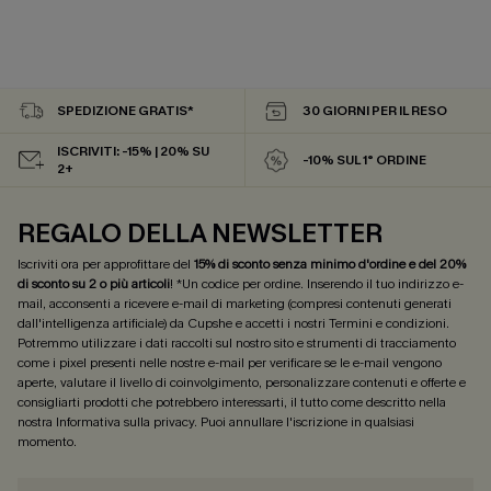
SPEDIZIONE GRATIS*
30 GIORNI PER IL RESO
ISCRIVITI: -15% | 20% SU
-10% SUL 1° ORDINE
2+
REGALO DELLA NEWSLETTER
Iscriviti ora per approfittare del
15% di sconto senza minimo d'ordine e del 20%
di sconto su 2 o più articoli
! *Un codice per ordine. Inserendo il tuo indirizzo e-
mail, acconsenti a ricevere e-mail di marketing (compresi contenuti generati
dall'intelligenza artificiale) da Cupshe e accetti i nostri
Termini e condizioni
.
Potremmo utilizzare i dati raccolti sul nostro sito e strumenti di tracciamento
come i pixel presenti nelle nostre e-mail per verificare se le e-mail vengono
aperte, valutare il livello di coinvolgimento, personalizzare contenuti e offerte e
consigliarti prodotti che potrebbero interessarti, il tutto come descritto nella
nostra
Informativa sulla privacy
. Puoi annullare l'iscrizione in qualsiasi
momento.