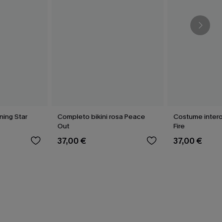
ining Star
Completo bikini rosa Peace
Costume intero
Out
Fire
37,00 €
37,00 €