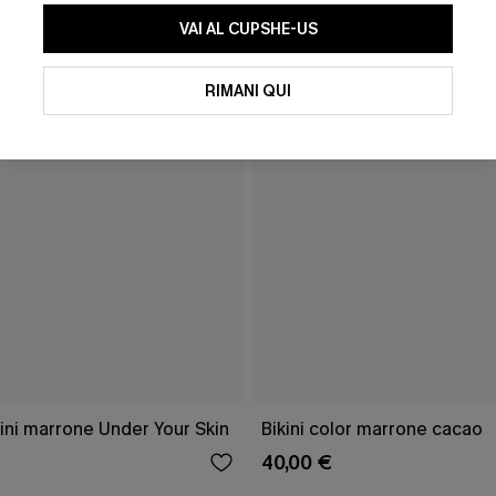
VAI AL CUPSHE-US
RIMANI QUI
ini marrone Under Your Skin
Bikini color marrone cacao
40,00 €