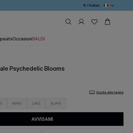
€ / Italian
psuits
Occasioni
SALDI
reale Psychedelic Blooms
Guida alle taglie
8)
M(40)
L(42)
XL(44)
AVVISAMI