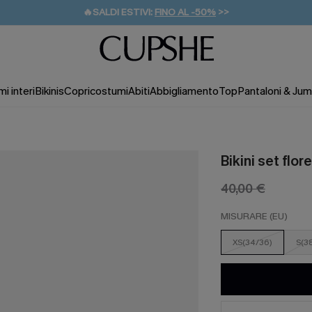
🔥SALDI ESTIVI:
FINO AL -50%
>>
💌REGALO PER I NUOVI: 20% DI SCONTO*
🚚SPEDIZIONE GRATUITA DA 49€
i interi
Bikinis
Copricostumi
Abiti
Abbigliamento
Top
Pantaloni & Jum
Bikini set flo
40,00 €
MISURARE (EU)
XS(34/36)
S(3