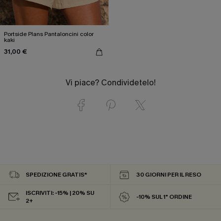
Portside Plans Pantaloncini color
kaki
31,00 €
Vi piace? Condividetelo!
SPEDIZIONE GRATIS*
30 GIORNI PER IL RESO
ISCRIVITI: -15% | 20% SU
-10% SUL 1° ORDINE
2+