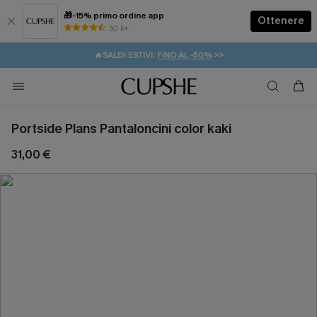
🎁-15% primo ordine app
Ottenere
50 k+
⚡️-15% SUGLI ESSENZIALI DA VACANZA |
ACQUISTA
🔥SALDI ESTIVI:
FINO AL -50%
>>
💌REGALO PER I NUOVI: 20% DI SCONTO*
🚚SPEDIZIONE GRATUITA DA 49€
Portside Plans Pantaloncini color kaki
31,00 €