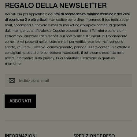
REGALO DELLA NEWSLETTER
Iscriviti ora per approfittare del
15% di sconto senza minimo d'ordine e del 20%
di sconto su 2 o più articoli
! *Un codice per ordine. Inserendo il tuo indirizzo e-
mail, acconsenti a ricevere e-mail di marketing (compresi contenuti generati
dall'intelligenza artificiale) da Cupshe e accetti i nostri
Termini e condizioni
.
Potremmo utilizzare i dati raccolti sul nostro sito e strumenti di tracciamento
come i pixel presenti nelle nostre e-mail per verificare se le e-mail vengono
aperte, valutare il livello di coinvolgimento, personalizzare contenuti e offerte e
consigliarti prodotti che potrebbero interessarti, il tutto come descritto nella
nostra
Informativa sulla privacy
. Puoi annullare l'iscrizione in qualsiasi
momento.
ABBONATI
INFORMAZIONI
SPEDIZIONE E RESO