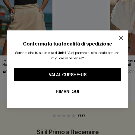
Conferma la tua località di spedizione
Sembra che tu sia in
stati Uniti
.
Vuoi passare al sito locale per una
migliore esperienza?
Pantaloncini beige White
Pantaloncini kaki stile retrò
Pantaloncini 
Noise
rinfrescanti
31,00 €
40,00 €
24,00 €
27,
VAI AL CUPSHE-US
RIMANI QUI
RECENSIONI DEI CLIENTI
0.0
Sii il Primo a Recensire