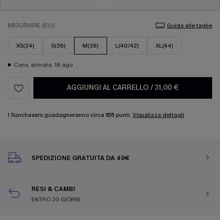
MISURARE (EU)
Guida alle taglie
XS(34)
S(36)
M(38)
L(40/42)
XL(44)
Cons. stimata: 18 ago
AGGIUNGI AL CARRELLO
/
31,00 €
I Sunchasers guadagneranno circa
155
punti.
Visualizza dettagli
SPEDIZIONE GRATUITA DA 49€
RESI & CAMBI
ENTRO 30 GIORNI