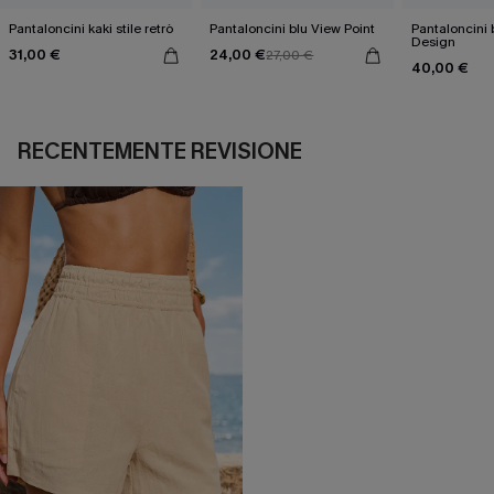
Pantaloncini kaki stile retrò
Pantaloncini blu View Point
Pantaloncini 
Design
31,00 €
24,00 €
27,00 €
40,00 €
RECENTEMENTE REVISIONE