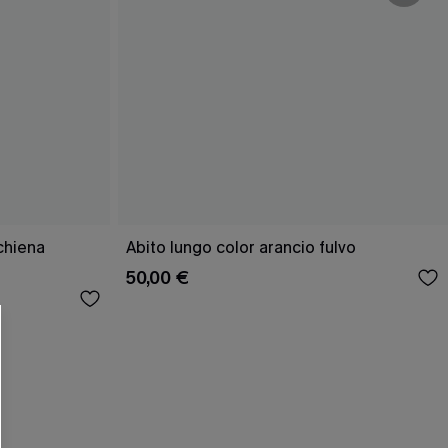
R OTTENERE
schiena
Abito lungo color arancio fulvo
50,00 €
 MINIMO D'ORDINE
O PIÙ ARTICOLI