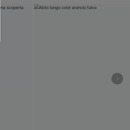
O SCONT
ere e-mail di marketing (compresi contenuti
ti i nostri
Termini e condizioni
. Potremmo
 di tracciamento come i pixel presenti nelle
rte, valutare il livello di coinvolgimento,
dotti che potrebbero interessarti, il tutto
y
. Puoi annullare l'iscrizione in qualsiasi