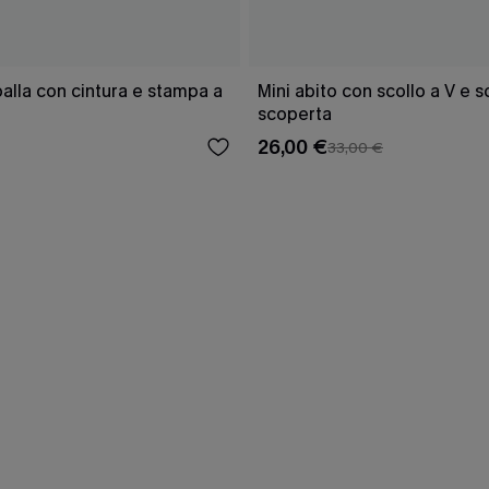
lla con cintura e stampa a
Mini abito con scollo a V e 
scoperta
26,00 €
33,00 €