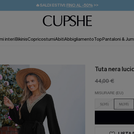
🔥SALDI ESTIVI:
FINO AL -50%
>>
💌REGALO PER I NUOVI: 20% DI SCONTO*
🚚SPEDIZIONE GRATUITA DA 49€
i interi
Bikinis
Copricostumi
Abiti
Abbigliamento
Top
Pantaloni & Jum
Tuta nera luc
44,00 €
MISURARE (EU)
S(36)
M(38)
LISTA 