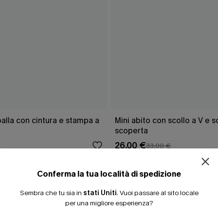
ISCRIVITI PE
lla con cintura e stampa a
Mini abito con scollo a V e 
scoperta
15% DI SCONTO SENZA
26,00 €
33,00 €
20% DI SCONTO SU 2 
Conferma la tua località di spedizione
Sembra che tu sia in
stati Uniti
.
Vuoi passare al sito locale
CHE
per una migliore esperienza?