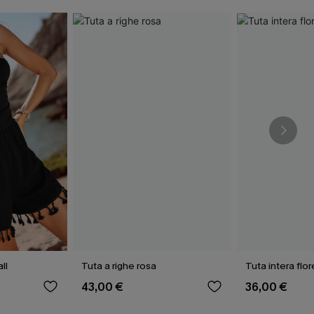
ll
Tuta a righe rosa
Tuta intera flor
43,00 €
36,00 €