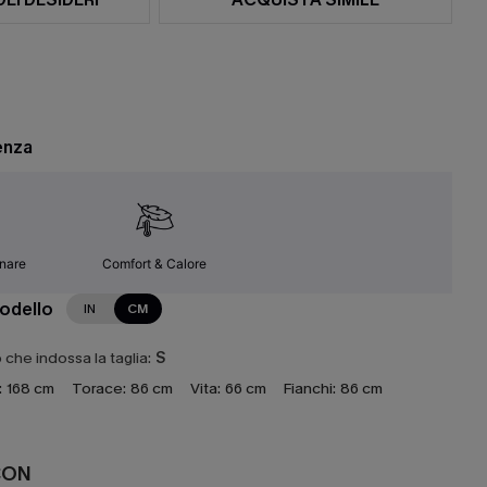
enza
inare
Comfort & Calore
modello
IN
CM
che indossa la taglia:
S
:
168 cm
Torace:
86 cm
Vita:
66 cm
Fianchi:
86 cm
CON