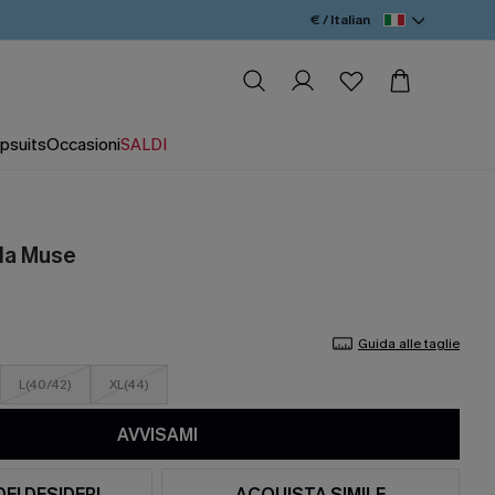
€ / Italian
psuits
Occasioni
SALDI
ida Muse
Guida alle taglie
L(40/42)
XL(44)
AVVISAMI
DEI DESIDERI
ACQUISTA SIMILE